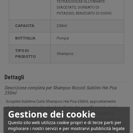
TETRASODIUM GLUTAMATE
DIACETATO, SORBATO DI
POTASSIO, BENZOATO DI SODIO.
CAPACITÀ
250ml
BOTTIGLIA
Pompa
TIPO DI
Shampoo
PRODOTTO
Dettagli
Descrizione completa per Shampoo Riccioli Sublimi Hei Poa
250ml
Scoprite Sublime Curls Shampoo Hei Poa 250ml, appositamente
studiato per rivelare la naturale bellezza dei
capelli mossi, ricci,
Gestione dei cookie
crespi o increspati.
La sua formula, arricchita con
Passiflora
biologica
e ingredienti naturali, deterge delicatamente fornendo al
Questo sito web utilizza cookie propri e di terze parti per
contempo idratazione, forza e protezione contro il crespo. Godetevi il
migliorare i nostri servizi e per mostrarvi pubblicità legate
profumo esotico di Passiflore Mystique, che trasforma ogni lavaggio in