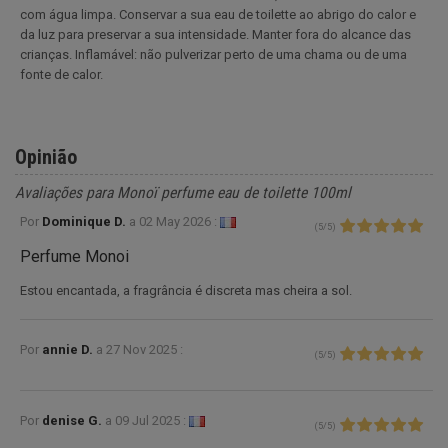
com água limpa. Conservar a sua eau de toilette ao abrigo do calor e
da luz para preservar a sua intensidade. Manter fora do alcance das
crianças. Inflamável: não pulverizar perto de uma chama ou de uma
fonte de calor.
Opinião
Avaliações para Monoï perfume eau de toilette 100ml
Por
Dominique D.
a
02 May 2026 :
(
5
/
5
)
Perfume Monoi
Estou encantada, a fragrância é discreta mas cheira a sol.
Por
annie D.
a
27 Nov 2025 :
(
5
/
5
)
Por
denise G.
a
09 Jul 2025 :
(
5
/
5
)