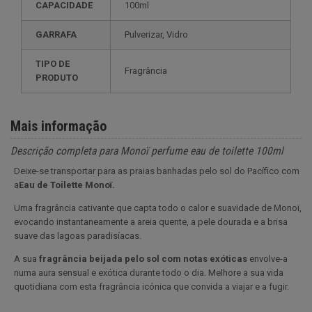
CAPACIDADE
100ml
GARRAFA
Pulverizar, Vidro
TIPO DE
Fragrância
PRODUTO
Mais informação
Descrição completa para Monoï perfume eau de toilette 100ml
Deixe-se transportar para as praias banhadas pelo sol do Pacífico com
a
Eau de Toilette Monoï.
Uma fragrância cativante que capta todo o calor e suavidade de Monoï,
evocando instantaneamente a areia quente, a pele dourada e a brisa
suave das lagoas paradisíacas.
A sua
fragrância beijada pelo sol com notas exóticas
envolve-a
numa aura sensual e exótica durante todo o dia. Melhore a sua vida
quotidiana com esta fragrância icónica que convida a viajar e a fugir.