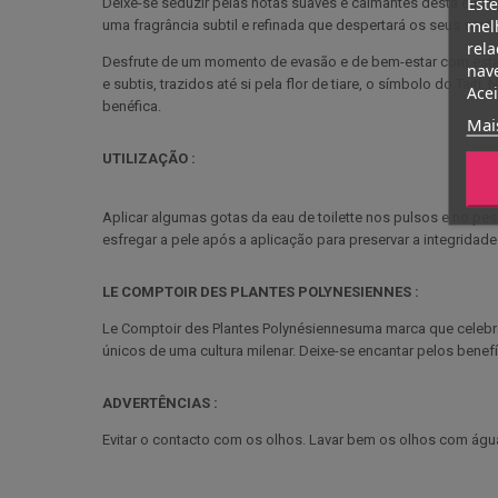
Este
Deixe-se seduzir pelas notas suaves e calmantes desta eau d
melh
uma fragrância subtil e refinada que despertará os seus senti
rela
Desfrute de um momento de evasão e de bem-estar com esta ág
nave
e subtis, trazidos até si pela flor de tiare, o símbolo do Tait
Acei
benéfica.
Mai
UTILIZAÇÃO :
Aplicar algumas gotas da eau de toilette nos pulsos e no pes
esfregar a pele após a aplicação para preservar a integridad
LE COMPTOIR DES PLANTES POLYNESIENNES :
Le Comptoir des Plantes Polynésiennesuma marca que celebra 
únicos de uma cultura milenar. Deixe-se encantar pelos benef
ADVERTÊNCIAS :
Evitar o contacto com os olhos. Lavar bem os olhos com água