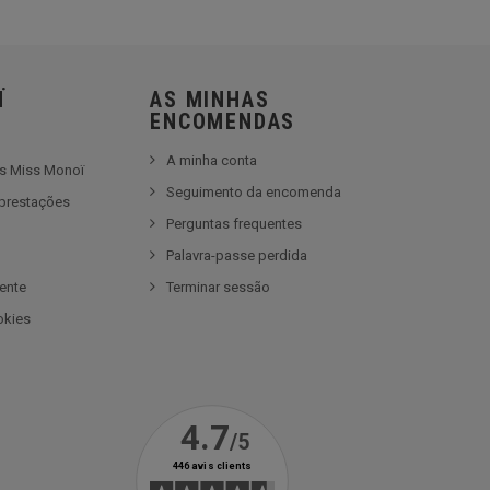
Ï
AS MINHAS
ENCOMENDAS
A minha conta
es Miss Monoï
Seguimento da encomenda
prestações
Perguntas frequentes
e
Palavra-passe perdida
iente
Terminar sessão
okies