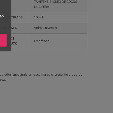
TAHITENSIS, ÓLEO DE COCOS
NUCIFERA
tão
CAPACIDADE
100ml
GARRAFA
Vidro, Pulverizar
TIPO DE
Fragrância
PRODUTO
radições ancestrais, a nossa marca oferece-lhe produtos
reza.