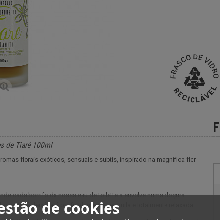
F
es de Tiaré 100ml
aromas florais exóticos, sensuais e subtis, inspirado na magnífica flor
onde cada borrifo da nossa eau de toilette a envolve numa doçura
estão de cookies
lor de tiaré deixá-la-á profundamente tranquila e totalmente relaxada.