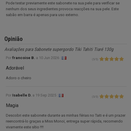
Pode testar previamente este sabonete na sua pele para verificar se
nenhum dos seus ingredientes provoca reacções na sua pele. Este
sabão em barra é apenas para uso externo.
Opinião
Avaliações para Sabonete supergordo Tiki Tahiti Tiaré 130g
Por
francoise B.
a
10 Jun 2026 :
(
5
/
5
)
Adorável
Adoro o cheiro
Por
Isabelle D.
a
19 Sep 2025 :
(
5
/
5
)
Magia
Descobri este sabonete durante as minhas férias no Taiti e é um prazer
reencontrá-lo graças a Miss Monoï, entrega super rápida, recomendo
vivamente este sítio !!!!