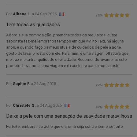
Por
Albane L.
a
04 Sep 2025 :
(
5
/
5
)
Tem todas as qualidades
Adoro a sua composição: preenche todos os requisitos. cEste
sabonete faz-me lembrar os tempos em que vivi no Taiti, há alguns
anos, e quando faço os meus rituais de cuidados de pele à noite,
gosto de lavar o rosto com ele. Para mim, é uma viagem olfactiva que
me traz muita tranquilidade e felicidade. Recomendo vivamente este
produto. Leva-nos numa viagem e é excelente para a nossa pele.
Por
Sophie F.
a
24 Aug 2025 :
(
5
/
5
)
Por
Christèle G.
a
04 Aug 2025 :
(
5
/
5
)
Deixa a pele com uma sensação de suavidade maravilhosa
Perfeito, embora não ache que o aroma seja suficientemente forte.