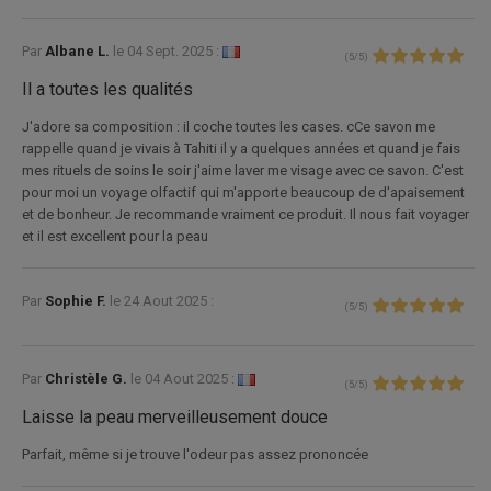
Par
Albane L.
le
04 Sept. 2025 :
(
5
/
5
)
Il a toutes les qualités
J'adore sa composition : il coche toutes les cases. cCe savon me
rappelle quand je vivais à Tahiti il y a quelques années et quand je fais
mes rituels de soins le soir j'aime laver me visage avec ce savon. C'est
pour moi un voyage olfactif qui m'apporte beaucoup de d'apaisement
et de bonheur. Je recommande vraiment ce produit. Il nous fait voyager
et il est excellent pour la peau
Par
Sophie F.
le
24 Aout 2025 :
(
5
/
5
)
Par
Christèle G.
le
04 Aout 2025 :
(
5
/
5
)
Laisse la peau merveilleusement douce
Parfait, même si je trouve l'odeur pas assez prononcée