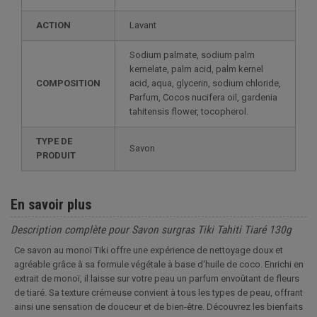
ACTION
Lavant
Sodium palmate, sodium palm
kernelate, palm acid, palm kernel
COMPOSITION
acid, aqua, glycerin, sodium chloride,
Parfum, Cocos nucifera oil, gardenia
tahitensis flower, tocopherol.
TYPE DE
Savon
PRODUIT
En savoir plus
Description complète pour Savon surgras Tiki Tahiti Tiaré 130g
Ce savon au monoï Tiki offre une expérience de nettoyage doux et
agréable grâce à sa formule végétale à base d'huile de coco. Enrichi en
extrait de monoï, il laisse sur votre peau un parfum envoûtant de fleurs
de tiaré. Sa texture crémeuse convient à tous les types de peau, offrant
ainsi une sensation de douceur et de bien-être. Découvrez les bienfaits