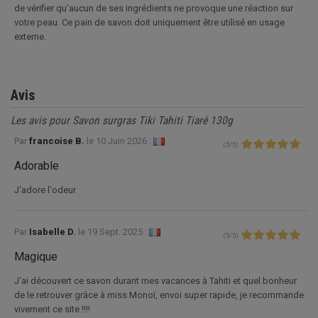
de vérifier qu’aucun de ses ingrédients ne provoque une réaction sur
votre peau. Ce pain de savon doit uniquement être utilisé en usage
externe.
Avis
Les avis pour Savon surgras Tiki Tahiti Tiaré 130g
Par
francoise B.
le
10 Juin 2026 :
(
5
/
5
)
Adorable
J'adore l'odeur
Par
Isabelle D.
le
19 Sept. 2025 :
(
5
/
5
)
Magique
J'ai découvert ce savon durant mes vacances à Tahiti et quel bonheur
de le retrouver grâce à miss Monoï, envoi super rapide, je recommande
vivement ce site !!!!