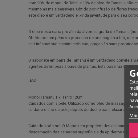
com 90% de monoi do Tahiti e 10% de óleo de Tamanu, não co
mesmo as mais sensíveis. Obtido por infusão de flores fresca
este óleo é um verdadeiro elixir da juventude para o seu corpo
O óleo desta caixa provém da árvore sagrada do Tamanu (noz
Obtido por um primeiro processo de prensagem a frio, que pr
anti-inflamatório e antimicrobiano, graças às suas propriedad
O sabonete em barra de Tamanu é um verdadeiro convite à v
agentes de limpeza à base de plantas. Esta base faz deste sab
G
USO :
Este
melh
rela
Monoï Tamanu Tiki Tahiti 120ml
nave
Cuidados com a pele: Utilizado como óleo de massagem, vai a
Acei
cuidado diário da pele, depois do duche para relaxar a pele co
Mai
Cuidados pós-sol: O Monoi tem propriedades calmantes que a
descamação das camadas superficiais da epiderme e limita