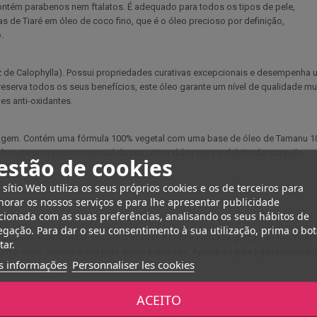
ntém parabenos nem ftalatos. É adequado para todos os tipos de pele,
s de Tiaré em óleo de coco fino, que é o óleo precioso por definição,
.
 de Calophylla). Possui propriedades curativas excepcionais e desempenha um
eserva todos os seus benefícios, este óleo garante um nível de qualidade mu
es anti-oxidantes.
iagem. Contém uma fórmula 100% vegetal com uma base de óleo de Tamanu 100
onete uma parte essencial da sua rotina diária para o deleite da sua pele.
estão de cookies
 sítio Web utiliza os seus próprios cookies e os de terceiros para
orar os nossos serviços e para lhe apresentar publicidade
cionada com as suas preferências, analisando os seus hábitos de
gação. Para dar o seu consentimento à sua utilização, prima o bo
judá-la a reconectar-se com o mundo e com a natureza graças ao seu delicios
tar.
m o calor, deixará a sua pele suave e refinada. Aplicar na pele ligeiramente h
s informações
Personnaliser les cookies
judam a aliviar a vermelhidão e a sensação de queimadura da pele após a ex
ACEITO
m o efeito de descamação.