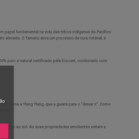
 papel fundamental na vida das tribos indígenas do Pacífico.
ito elevado. O Tamanu ativa um processo de cura notável, é
% puro e natural certificado pela Ecocert, combinado com
tão
o aroma a Ylang Ylang, que a guiará para o "deixar ir". Como
úmida.
posição ao sol. As suas propriedades emolientes evitam a