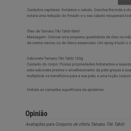
Cuidados capilares: fortalece o cabelo. Devolve-lhe toda a 
notará uma redução do frisado e o seu cabelo recuperará tod
Óleo de Tamanu Tiki Tahiti 60ml
Massagem: Colocar uma pequena quantidade de óleo na mão 
de creme ceroso ou de óleos essenciais. Um spray é tudo o qu
Sabonete Tamanu Tiki Tahiti 130g
Cuidado do corpo: Possui propriedades hidratantes e suavizan
este sabonete previne o envelhecimento da pele graças à sua
multiplicar os benefícios para a sua pele, e uma loção corpo
Hidrata as camadas superficiais da epiderme
Opinião
Avaliações para Conjunto de oferta Tamanu Tiki Tahiti