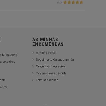
(
5
/
5
)
Ï
AS MINHAS
ENCOMENDAS
A minha conta
es Miss Monoï
Seguimento da encomenda
prestações
Perguntas frequentes
e
Palavra-passe perdida
iente
Terminar sessão
okies