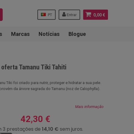
PT
Entrar
0,00 €
s
Marcas
Notícias
Blogue
oferta Tamanu Tiki Tahiti
u Tiki foi criado para nutrir, proteger e hidratar a sua pele.
provém da árvore sagrada do Tamanu (noz de Calophylla).
Mais informação
42,30 €