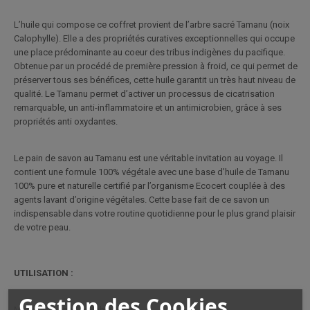
L’huile qui compose ce coffret provient de l’arbre sacré Tamanu (noix
Calophylle). Elle a des propriétés curatives exceptionnelles qui occupe
une place prédominante au coeur des tribus indigènes du pacifique.
Obtenue par un procédé de première pression à froid, ce qui permet de
préserver tous ses bénéfices, cette huile garantit un très haut niveau de
qualité. Le Tamanu permet d’activer un processus de cicatrisation
remarquable, un anti-inflammatoire et un antimicrobien, grâce à ses
propriétés anti oxydantes.
Le pain de savon au Tamanu est une véritable invitation au voyage. Il
contient une formule 100% végétale avec une base d’huile de Tamanu
100% pure et naturelle certifié par l’organisme Ecocert couplée à des
agents lavant d’origine végétales. Cette base fait de ce savon un
indispensable dans votre routine quotidienne pour le plus grand plaisir
de votre peau.
UTILISATION :
Gestion des Cookies
Monoï Tamanu Tiki Tahiti 120ml