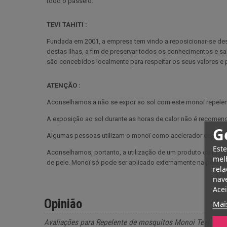
todo o passeio.
TEVI TAHITI :
Fundada em 2001, a empresa tem vindo a reposicionar-se desd
destas ilhas, a fim de preservar todos os conhecimentos e s
são concebidos localmente para respeitar os seus valores e p
ATENÇÃO :
Aconselhamos a não se expor ao sol com este monoï repele
A exposição ao sol durante as horas de calor não é recomen
G
Algumas pessoas utilizam o monoï como acelerador do bronze
Este
Aconselhamos, portanto, a utilização de um produto de prot
melh
de pele. Monoï só pode ser aplicado externamente na pele.
rela
nave
Acei
Opinião
Mai
Avaliações para Repelente de mosquitos Monoi Tevi Tahi