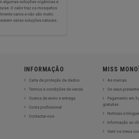
em algumas soluções orgânicas e
uras. O calor traz os mosquitos
almente caros e não são muito
istem várias soluções naturais...
INFORMAÇÃO
MISS MONO
Carta de proteção de dados
As marcas
Termos e condições de venda
Os seus present
Custos de envio e entrega
Pagamento em 3 
gratuitas
Conta profissional
Notícias e blogu
Contactar-nos
Informação ao cl
Gerir os meus co