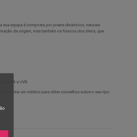
 a sua equipa é composta por jovens dinâmicos, naturais
nominação de origem, mas também os frascos dos óleos, que
raios UVA e UVB.
de contactar um médico para obter conselhos sobre o seu tipo
tão