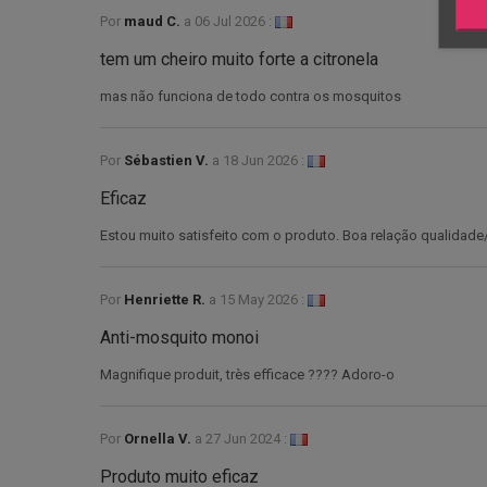
Por
maud C.
a
06 Jul 2026 :
tem um cheiro muito forte a citronela
mas não funciona de todo contra os mosquitos
Por
Sébastien V.
a
18 Jun 2026 :
Eficaz
Estou muito satisfeito com o produto. Boa relação qualidade
Por
Henriette R.
a
15 May 2026 :
Anti-mosquito monoi
Magnifique produit, très efficace ???? Adoro-o
Por
Ornella V.
a
27 Jun 2024 :
Produto muito eficaz