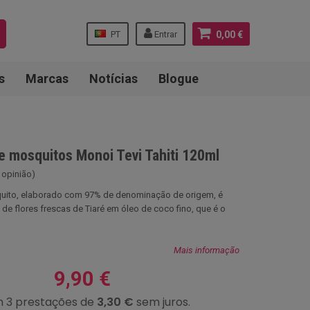
PT
Entrar
0,00 €
s
Marcas
Notícias
Blogue
e mosquitos Monoi Tevi Tahiti 120ml
 opinião)
uito, elaborado com 97% de denominação de origem, é
 de flores frescas de Tiaré em óleo de coco fino, que é o
Mais informação
9,90 €