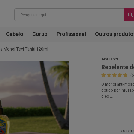
Cabelo
Corpo
Profissional
Outros produto
s Monoi Tevi Tahiti 120ml
Tevi Tahiti
Repelente d
(6
O monoï anti-mosq
obtido por infusão
óleo ...