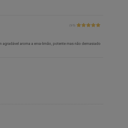
(
5
/
5
)
m agradável aroma a erva-limão, potente mas não demasiado