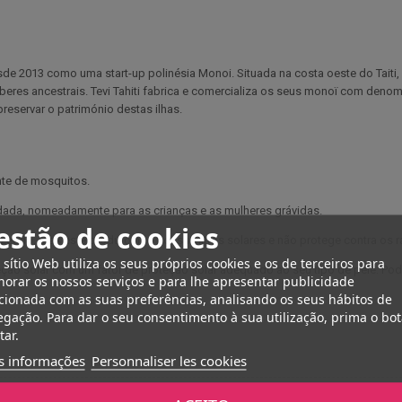
e 2013 como uma start-up polinésia Monoi. Situada na costa oeste do Taiti,
aberes ancestrais. Tevi Tahiti fabrica e comercializa os seus monoï com de
reservar o património destas ilhas.
nte de mosquitos.
dada, nomeadamente para as crianças e as mulheres grávidas.
estão de cookies
ado, mas este produto não possui filtros solares e não protege contra os 
 sítio Web utiliza os seus próprios cookies e os de terceiros para
eção solar com um fator de proteção solar adequado ao seu tipo de pele. Po
orar os nossos serviços e para lhe apresentar publicidade
cionada com as suas preferências, analisando os seus hábitos de
gação. Para dar o seu consentimento à sua utilização, prima o bo
tar.
s informações
Personnaliser les cookies
ti 120ml