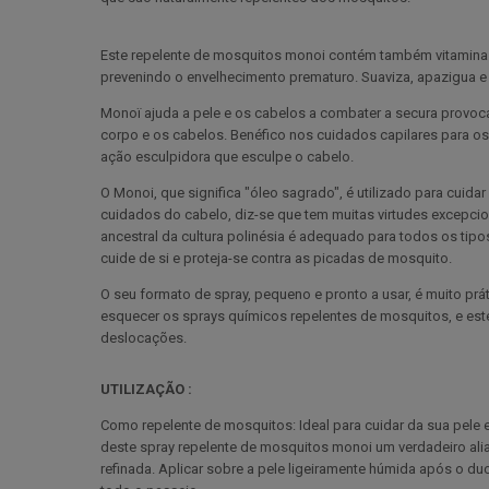
Este repelente de mosquitos monoi contém também vitamina E
prevenindo o envelhecimento prematuro. Suaviza, apazigua e 
Monoï ajuda a pele e os cabelos a combater a secura provocad
corpo e os cabelos. Benéfico nos cuidados capilares para o
ação esculpidora que esculpe o cabelo.
O Monoi, que significa "óleo sagrado", é utilizado para cuid
cuidados do cabelo, diz-se que tem muitas virtudes excepci
ancestral da cultura polinésia é adequado para todos os tipo
cuide de si e proteja-se contra as picadas de mosquito.
O seu formato de spray, pequeno e pronto a usar, é muito prát
esquecer os sprays químicos repelentes de mosquitos, e este
deslocações.
UTILIZAÇÃO :
Como repelente de mosquitos: Ideal para cuidar da sua pele 
deste spray repelente de mosquitos monoi um verdadeiro ali
refinada. Aplicar sobre a pele ligeiramente húmida após o du