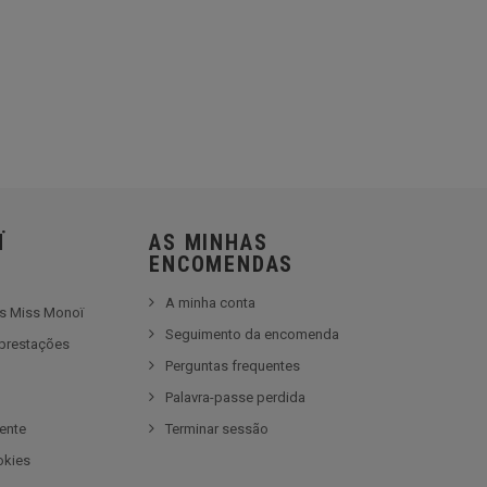
Ï
AS MINHAS
ENCOMENDAS
A minha conta
es Miss Monoï
Seguimento da encomenda
prestações
Perguntas frequentes
e
Palavra-passe perdida
iente
Terminar sessão
okies