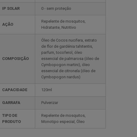
IP SOLAR
0 - sem proteção
Repelente de mosquitos,
AÇÃO
Hidratante, Nutritivo
Óleo de Cocos nucifera, extrato
de flor de gardénia tahitentis,
parfum, tocoferol, óleo
COMPOSIÇÃO
essencial de palmarosa (óleo de
Cymbopogon martini), óleo
essencial de citronela (óleo de
Cymbopogon nardus)
CAPACIDADE
120ml
GARRAFA
Pulverizar
TIPO DE
Repelente de mosquitos,
PRODUTO
Monotipo especial, Óleo