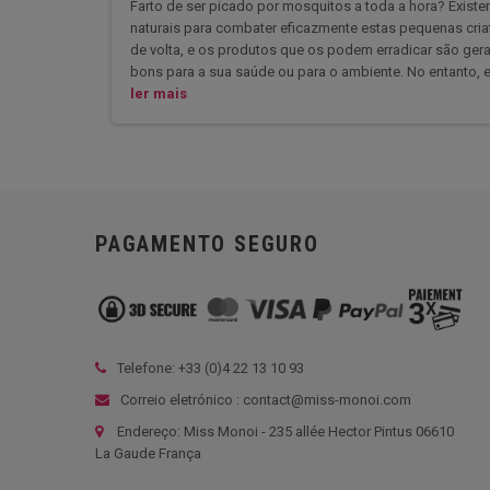
Farto de ser picado por mosquitos a toda a hora? Exist
naturais para combater eficazmente estas pequenas criat
de volta, e os produtos que os podem erradicar são ger
bons para a sua saúde ou para o ambiente. No entanto, ex
ler mais
PAGAMENTO SEGURO
Telefone: +33 (
0)4 22 13 10 93
Correio eletrónico : contact@miss-monoi.com
Endereço: Miss Monoi - 235 allée Hector Pintus 06610
La Gaude França