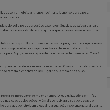
, que tem um efeito anti-envelhecimento benéfico para a pele,
alisa o corpo.
a pelo sol e pelas agressões exteriores. Suaviza, apazigua e alisa o
s cabelos secos e danificados, ajuda a apertar as escamas e tem uma
ar de todo o corpo. Utilizado nos cuidados da pele, nas massagens e nos
onais comprovadas ao longo de milhares de anos. Este produto
s de pele. Aqui, a versão repelente de mosquitos tem uma ação 2 em 1:
ico para cuidar de si e repelir os mosquitos. O seu aroma delicioso fará
 não tardará a encontrar o seu lugar na sua mala e nas suas
e repelir os mosquitos ao mesmo tempo. A sua utilização 2 em 1 faz
ado nas suas deslocações. Além disso, deixará a sua pele suave e
che para que penetre bem e espalhe a sua ação repelente natural durante