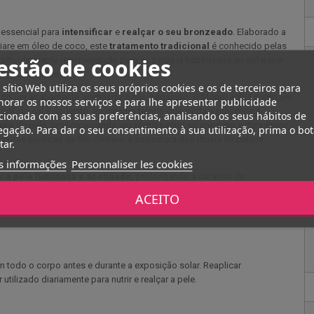
 essencial para
intensificar
e
realçar o seu bronzeado
. Elaborado a
tiare em óleo de coco, este
tratamento tradicional
é conhecido pelas
estão de cookies
 particularmente recomendado para as peles já habituadas ao sol e que
 mais radiante.
 sítio Web utiliza os seus próprios cookies e os de terceiros para
ixando um acabamento acetinado e não pegajoso. O Monoi actua como um
orar os nossos serviços e para lhe apresentar publicidade
 sol, do sal e do vento, ao mesmo tempo que ajuda a preservar a
cionada com as suas preferências, analisando os seus hábitos de
atural da pele, proporcionando um efeito luminoso imediato e duradouro.
gação. Para dar o seu consentimento à sua utilização, prima o bo
otas exóticas da flor de tiare, a assinatura dos rituais de beleza
tar.
s informações
Personnaliser les cookies
er
a pele luminosa e acetinada,
prolongando a duração do
ra o corpo e o cabelo, proporcionando nutrição e brilho. Este
ACEITO
momento de prazer e de evasão. hidrata as camadas exteriores da
 todo o corpo antes e durante a exposição solar. Reaplicar
ilizado diariamente para nutrir e realçar a pele.