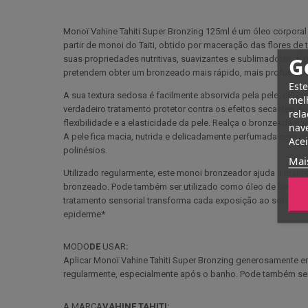
Monoï Vahine Tahiti Super Bronzing 125ml é um óleo corporal
partir de monoi do Taiti, obtido por maceração das flores de 
G
suas propriedades nutritivas, suavizantes e sublimadoras. É
pretendem obter um bronzeado mais rápido, mais profundo e
Este
A sua textura sedosa é facilmente absorvida pela pele, de
melh
verdadeiro tratamento protetor contra os efeitos secantes do
rela
flexibilidade e a elasticidade da pele. Realça o bronzeado n
nave
A pele fica macia, nutrida e delicadamente perfumada com as n
Acei
polinésios.
Mai
Utilizado regularmente, este monoi bronzeador ajuda a mant
bronzeado. Pode também ser utilizado como óleo de beleza pa
tratamento sensorial transforma cada exposição ao sol num 
epiderme*
MODO
DE
USAR
:
Aplicar Monoï Vahine Tahiti Super Bronzing generosamente em
regularmente, especialmente após o banho. Pode também ser ut
A MARCA
VAHINE TAHITI: