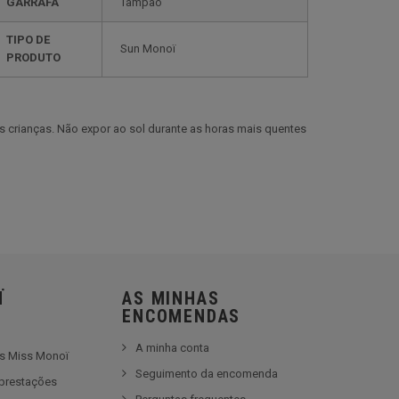
GARRAFA
Tampão
TIPO DE
Sun Monoï
PRODUTO
das crianças. Não expor ao sol durante as horas mais quentes
Ï
AS MINHAS
ENCOMENDAS
A minha conta
es Miss Monoï
Seguimento da encomenda
prestações