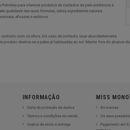
a Polinésia para oferecer produtos de cuidados da pele autênticos à
la qualidade das suas fórmulas, utiliza ingredientes naturais
soriais, eficazes e exóticos.
 o contacto com os olhos. Em caso de contacto, lavar abundantemente
ste produto destina-se a peles já habituadas ao sol. Manter fora do alcance 
INFORMAÇÃO
MISS MONO
Carta de proteção de dados
As marcas
Termos e condições de venda
Os seus present
Custos de envio e entrega
Pagamento em 3 