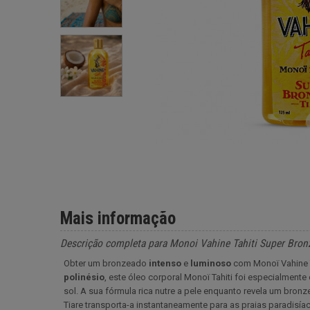
Mais informação
Descrição completa para Monoi Vahine Tahiti Super Bron
Obter um bronzeado
intenso
e
luminoso
com Monoï Vahine T
polinésio
, este óleo corporal Monoï Tahiti foi especialmente
sol. A sua fórmula rica nutre a pele enquanto revela um bron
Tiare transporta-a instantaneamente para as praias paradisíac