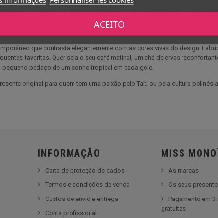
 Francesa e a beleza natural do Taiti através de um visual colorido e emblemát
ACEITO
e evoca praias de areia fina, lagoas azul-turquesa e tradições polinésias. C
orâneo que contrasta elegantemente com as cores vivas do design. Fabric
quentes favoritas. Quer seja o seu café matinal, um chá de ervas reconforta
 pequeno pedaço de um sonho tropical em cada gole.
ente original para quem tem uma paixão pelo Taiti ou pela cultura polinési
INFORMAÇÃO
MISS MONO
Carta de proteção de dados
As marcas
Termos e condições de venda
Os seus present
Custos de envio e entrega
Pagamento em 3 
gratuitas
Conta profissional