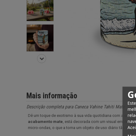
G
Mais informação
Este
Descrição completa para Caneca Vahine Tahiti Mate
melh
rela
Dê um toque de exotismo à sua vida quotidiana com a
canec
nave
acabamento mate
, está decorada com um visual emblemático
Acei
micro-ondas, o que a torna um objeto de uso diário tão boni
Mai