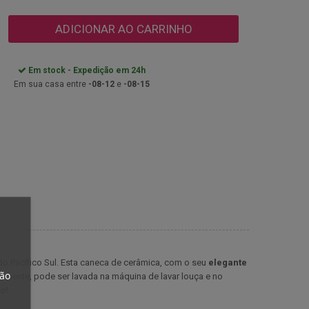
ADICIONAR AO CARRINHO
Em stock - Expedição em 24h
Em sua casa entre
-08-12
e
-08-15
do Pacífico Sul. Esta caneca de cerâmica, com o seu
elegante
tão
atraente, pode ser lavada na máquina de lavar louça e no
ço!