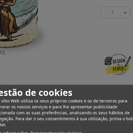
1
estão de cookies
 sítio Web utiliza os seus próprios cookies e os de terceiros para
orar os nossos serviços e para lhe apresentar publicidade
cionada com as suas preferências, analisando os seus hábitos de
a Vahiné Tahiti Mat
, um verdadeiro aceno ao modo de vida gentil das ilhas 
gação. Para dar o seu consentimento à sua utilização, prima o bo
 da marca Vahiné de Tahiti, um forte símbolo da cultura polinésia. Prática e 
tar.
to quanto funcional. Um verdadeiro convite para viajar desde o pequeno-almo
s informações
Personnaliser les cookies