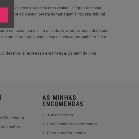
ico. Esta caneca apresenta uma vahiné - a figura feminina
ada pormenor do design presta homenagem à riqueza cultural
ado em cerâmica de alta qualidade, oferece uma aderência
nte ou um chocolate quente, esta caneca acompanhá-lo-á em
a. O desenho é
impresso em França
, garantindo uma
Ï
AS MINHAS
ENCOMENDAS
A minha conta
es Miss Monoï
Seguimento da encomenda
prestações
Perguntas frequentes