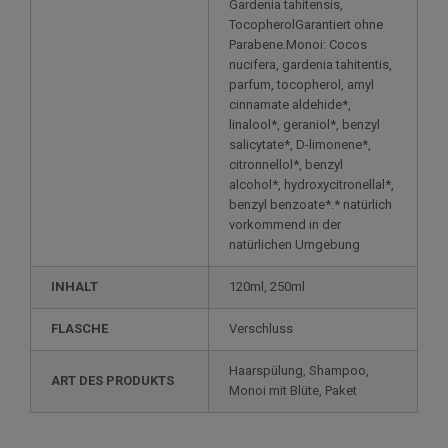
Gardenia tahitensis,
TocopherolGarantiert ohne
Parabene.Monoi: Cocos
nucifera, gardenia tahitentis,
parfum, tocopherol, amyl
cinnamate aldehide*,
linalool*, geraniol*, benzyl
salicytate*, D-limonene*,
citronnellol*, benzyl
alcohol*, hydroxycitronellal*,
benzyl benzoate*.* natürlich
vorkommend in der
natürlichen Umgebung
INHALT
120ml, 250ml
FLASCHE
Verschluss
Haarspülung, Shampoo,
ART DES PRODUKTS
Monoi mit Blüte, Paket