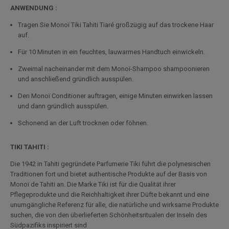
ANWENDUNG :
Tragen Sie Monoï Tiki Tahiti Tiaré großzügig auf das trockene Haar
auf.
Für 10 Minuten in ein feuchtes, lauwarmes Handtuch einwickeln.
Zweimal nacheinander mit dem Monoï-Shampoo shampoonieren
und anschließend gründlich ausspülen.
Den Monoï Conditioner auftragen, einige Minuten einwirken lassen
und dann gründlich ausspülen.
Schonend an der Luft trocknen oder föhnen.
TIKI TAHITI :
Die 1942 in Tahiti gegründete Parfumerie Tiki führt die polynesischen
Traditionen fort und bietet authentische Produkte auf der Basis von
Monoï de Tahiti an. Die Marke Tiki ist für die Qualität ihrer
Pflegeprodukte und die Reichhaltigkeit ihrer Düfte bekannt und eine
unumgängliche Referenz für alle, die natürliche und wirksame Produkte
suchen, die von den überlieferten Schönheitsritualen der Inseln des
Südpazifiks inspiriert sind