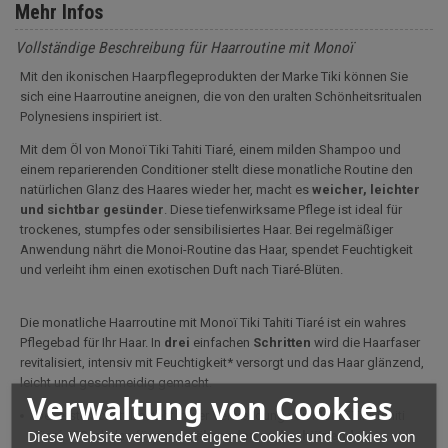
Mehr Infos
Vollständige Beschreibung für Haarroutine mit Monoï
Mit den ikonischen Haarpflegeprodukten der Marke Tiki können Sie
sich eine Haarroutine aneignen, die von den uralten Schönheitsritualen
Polynesiens inspiriert ist.
Mit dem Öl von Monoï Tiki Tahiti Tiaré, einem milden Shampoo und
einem reparierenden Conditioner stellt diese monatliche Routine den
natürlichen Glanz des Haares wieder her, macht es
weicher, leichter
und sichtbar gesünder
. Diese tiefenwirksame Pflege ist ideal für
trockenes, stumpfes oder sensibilisiertes Haar. Bei regelmäßiger
Anwendung nährt die Monoi-Routine das Haar, spendet Feuchtigkeit
und verleiht ihm einen exotischen Duft nach Tiaré-Blüten.
Die monatliche Haarroutine mit Monoï Tiki Tahiti Tiaré ist ein wahres
Pflegebad für Ihr Haar. In
drei
einfachen
Schritten
wird die Haarfaser
revitalisiert, intensiv mit Feuchtigkeit* versorgt und das Haar glänzend,
leicht und geschmeidig gemacht.
Verwaltung von Cookies
Der erste Schritt besteht in der Verwendung von Monoï Tiki Tahiti
Diese Website verwendet eigene Cookies und Cookies von
Tiaré 120 ml, das für seine
nährenden und schützenden