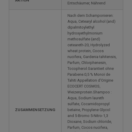
AKTION
Entschäumer, Nährend
Nach dem Schamponieren:
Aqua, Cetearyl alcohol (and)
dipalmitoylethyl
hydroxyethylmonium
methosulfate (and)
ceteareth-20, Hydrolyzed
wheat protein, Cocos
nucifera, Gardenia tahitensis,
Parfum, Chlorphenesin,
Tocopherol.Garantiert ohne
Parabene.0,5 % Monoï de
Tahiti Appellation d'Origine
ECOCERT COSMOS,
Weizenprotein.Shampoo :
Aqua, Sodium laureth
sulfate, Cocamidopropyl
ZUSAMMENSETZUNG
betaine, Propylene Glycol
and 5-Bromo 5-Nitro-1,3
Dioxane, Sodium chloride,
Parfum, Cocos nucifera,