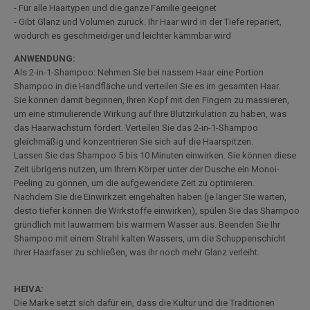
- Für alle Haartypen und die ganze Familie geeignet
- Gibt Glanz und Volumen zurück. Ihr Haar wird in der Tiefe repariert,
wodurch es geschmeidiger und leichter kämmbar wird
ANWENDUNG:
Als 2-in-1-Shampoo: Nehmen Sie bei nassem Haar eine Portion
Shampoo in die Handfläche und verteilen Sie es im gesamten Haar.
Sie können damit beginnen, Ihren Kopf mit den Fingern zu massieren,
um eine stimulierende Wirkung auf Ihre Blutzirkulation zu haben, was
das Haarwachstum fördert. Verteilen Sie das 2-in-1-Shampoo
gleichmäßig und konzentrieren Sie sich auf die Haarspitzen.
Lassen Sie das Shampoo 5 bis 10 Minuten einwirken. Sie können diese
Zeit übrigens nutzen, um Ihrem Körper unter der Dusche ein Monoi-
Peeling zu gönnen, um die aufgewendete Zeit zu optimieren.
Nachdem Sie die Einwirkzeit eingehalten haben (je länger Sie warten,
desto tiefer können die Wirkstoffe einwirken), spülen Sie das Shampoo
gründlich mit lauwarmem bis warmem Wasser aus. Beenden Sie Ihr
Shampoo mit einem Strahl kalten Wassers, um die Schuppenschicht
Ihrer Haarfaser zu schließen, was ihr noch mehr Glanz verleiht.
HEIVA:
Die Marke setzt sich dafür ein, dass die Kultur und die Traditionen