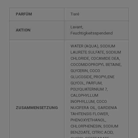
PARFÜM
Tiaré
Lavant,
AKTION
Feuchtigkeitsspendend
WATER (AQUA), SODIUM
LAURETE SULFATE, SODIUM
CHLORIDE, COCAMIDE DEA,
COCOMIDOPROPYL BETAINE,
GLYCERIN, COCO
GLUCOSIDE, PROPYLENE
GLYCOL, PARFUM,
POLYQUATERNIUM 7,
CALOPHYLLUM
INOPHYLLUM, COCO
ZUSAMMENSETZUNG
NUCIFERA OIL, GARDENIA
TAHITENSIS FLOWER,
PHENOXYETHANOL,
CHLORPHENESIN, SODIUM
BENZOATE, CITRIC ACID,