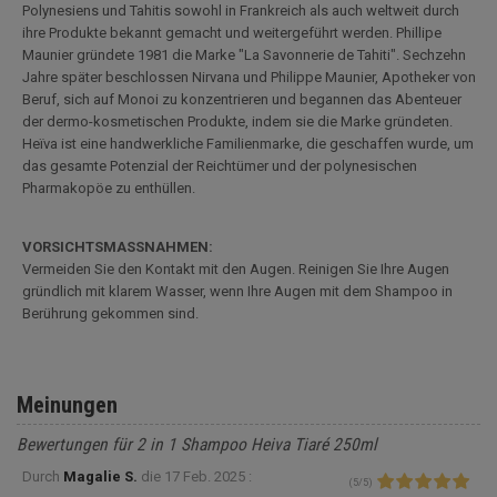
Polynesiens und Tahitis sowohl in Frankreich als auch weltweit durch
ihre Produkte bekannt gemacht und weitergeführt werden. Phillipe
Maunier gründete 1981 die Marke "La Savonnerie de Tahiti". Sechzehn
Jahre später beschlossen Nirvana und Philippe Maunier, Apotheker von
Beruf, sich auf Monoi zu konzentrieren und begannen das Abenteuer
der dermo-kosmetischen Produkte, indem sie die Marke gründeten.
Heïva ist eine handwerkliche Familienmarke, die geschaffen wurde, um
das gesamte Potenzial der Reichtümer und der polynesischen
Pharmakopöe zu enthüllen.
VORSICHTSMASSNAHMEN:
Vermeiden Sie den Kontakt mit den Augen. Reinigen Sie Ihre Augen
gründlich mit klarem Wasser, wenn Ihre Augen mit dem Shampoo in
Berührung gekommen sind.
Meinungen
Bewertungen für 2 in 1 Shampoo Heiva Tiaré 250ml
Durch
Magalie S.
die
17 Feb. 2025 :
(
5
/
5
)