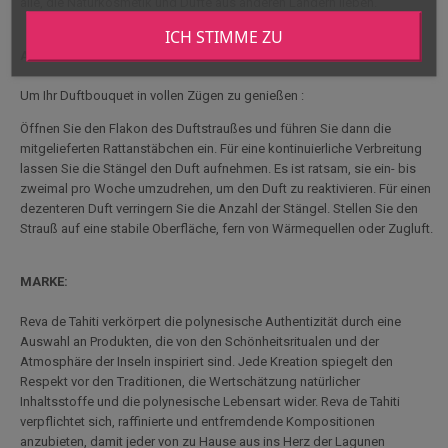
alle, die Naturkosmetik und Düfte aus anderen Ländern lieben.
ICH STIMME ZU
ANWENDUNG:
Um Ihr Duftbouquet in vollen Zügen zu genießen :
Öffnen Sie den Flakon des Duftstraußes und führen Sie dann die
mitgelieferten Rattanstäbchen ein. Für eine kontinuierliche Verbreitung
lassen Sie die Stängel den Duft aufnehmen. Es ist ratsam, sie ein- bis
zweimal pro Woche umzudrehen, um den Duft zu reaktivieren. Für einen
dezenteren Duft verringern Sie die Anzahl der Stängel. Stellen Sie den
Strauß auf eine stabile Oberfläche, fern von Wärmequellen oder Zugluft.
MARKE:
Reva de Tahiti verkörpert die polynesische Authentizität durch eine
Auswahl an Produkten, die von den Schönheitsritualen und der
Atmosphäre der Inseln inspiriert sind. Jede Kreation spiegelt den
Respekt vor den Traditionen, die Wertschätzung natürlicher
Inhaltsstoffe und die polynesische Lebensart wider. Reva de Tahiti
verpflichtet sich, raffinierte und entfremdende Kompositionen
anzubieten, damit jeder von zu Hause aus ins Herz der Lagunen