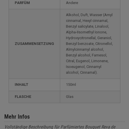
PARFÜM
Andere
Alkohol, Duft, Wasser (Amyl
cinnamal, Hexyl cinnamal,
Benzyl salicylate, Linalool,
Alpha-IIsomethyl Ionone,
Hydroxycitronellal, Geraniol,
ZUSAMMENSETZUNG
Benzyl benzoate, Citronellol,
Almylcinnamyl alcohol,
Benzyl alcohol, Famesol,
Citral, Eugenol, Limonene,
Isoeugenol, Cinnamyl
alcohol, Cinnamal).
INHALT
150ml
FLASCHE
Glas
Mehr Infos
Vollständige Beschreibung für Parfümiertes Bouquet Reva de