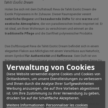
Tahiti Exotic Dream
Holen Sie sich mit dem Duftstrauß Reva de Tahiti Exotic Dream die
Exotik Polynesiens in Ihr Zuhause. Dieser Raumspender vereint
natürliche Eleganz
und
bezaubernde Düfte
für eine
warme
und
exotische
Atmosphäre
, die von paradiesischen Inseln inspiriert ist. Er
ist ideal, um Ihren Wohnraum zu verschönern und erinnert an die
traditionelle Pflege
und die Sanftheit polynesischer Produkte.
Das Duftbouquet Reva de Tahiti Exotic Dream befindet sich in einem
eleganten Flakon aus Milchglas mit einem Verschluss aus Naturholz,
einem Symbol
für Authentizität
und
Raffinesse
. Sein Duft ist von
Polynesien inspiriert und bietet eine wahre Einladung zu einer Reise für
Verwaltung von Cookies
die Sinne. Der Duft enthüllt eine raffinierte Duftpyramide:
Diese Website verwendet eigene Cookies und Cookies von
- Kopfnoten: Exotische Frucht, Grapefruit, Mandarine und Mango.
Drittanbietern, um unsere Dienstleistungen zu verbessern
- Herznoten: Ananas, Orange, Melone, Maiglöckchen
und Ihnen durch die Analyse Ihrer Surfgewohnheiten
Werbung anzuzeigen, die auf Ihre Vorlieben abgestimmt
- Basisnote: Pfirsich, Kokosnuss, Musk
ist. Um Ihre Zustimmung zu ihrer Verwendung zu geben,
drücken Sie auf die Schaltfläche Akzeptieren.
Dank der Rattanstäbchen verbreitet sich der Duft allmählich und
kontinuierlich und schafft eine entspannende Atmosphäre - ideal für
Weitere Informationen
Personnaliser les cookies