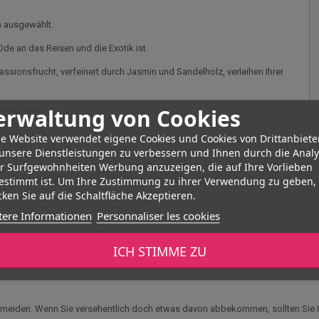
en ausgewählt.
 Ode an das Reisen und die Exotik ist.
sionsfrucht, verfeinert durch Jasmin und Sandelholz, verleihen Ihrer
erwaltung von Cookies
s Geschenk.
e Website verwendet eigene Cookies und Cookies von Drittanbiete
unsere Dienstleistungen zu verbessern und Ihnen durch die Anal
er Surfgewohnheiten Werbung anzuzeigen, die auf Ihre Vorlieben
 der Dusche oder zu jeder anderen Tageszeit, es handelt sich um ein
estimmt ist. Um Ihre Zustimmung zu ihrer Verwendung zu geben,
 zur Arbeit oder auch vor dem Unterricht anwenden.
ken Sie auf die Schaltfläche Akzeptieren.
tere Informationen
Personnaliser les cookies
ms mit fesselnden und originellen Düften. Da sie auch Produkte für das
ICH STIMME ZU
nline-Shop eine ganze Reihe von Produkten dieser Marke!
ermeiden. Wenn Sie versehentlich doch etwas davon abbekommen, sollten Sie I