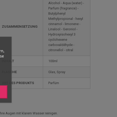
Alcohol - Aqua (water) -
Parfum (fragrance) -
Butylphenyl
Methylpropional - hexyl
cinnamol - limonene -
ZUSAMMENSETZUNG
Linalool - Geroniol -
Hydroxyisohexyl 3
cyclohexene
carboxaldéhyde -
citronellol - citral
rn,
yse
INHALT
100ml
FLASCHE
Glas, Spray
ART DES PRODUKTS
Parfüm
hre Augen mit klarem Wasser reinigen.