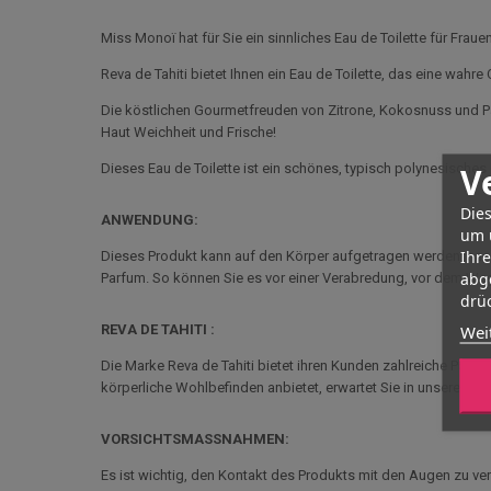
Miss Monoï hat für Sie ein sinnliches Eau de Toilette für Frau
Reva de Tahiti bietet Ihnen ein Eau de Toilette, das eine wahre
Die köstlichen Gourmetfreuden von Zitrone, Kokosnuss und Pas
Haut Weichheit und Frische!
V
Dieses Eau de Toilette ist ein schönes, typisch polynesische
Dies
ANWENDUNG:
um 
Ihr
Dieses Produkt kann auf den Körper aufgetragen werden, nach
abg
Parfum. So können Sie es vor einer Verabredung, vor dem Weg
drüc
Wei
REVA DE TAHITI :
Die Marke Reva de Tahiti bietet ihren Kunden zahlreiche Parfu
körperliche Wohlbefinden anbietet, erwartet Sie in unserem O
VORSICHTSMASSNAHMEN:
Es ist wichtig, den Kontakt des Produkts mit den Augen zu v