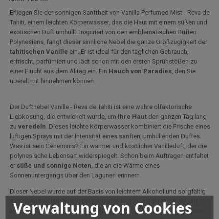
Erliegen Sie der sonnigen Sanftheit von Vanilla Perfumed Mist - Reva de
Tahiti, einem leichten Körperwasser, das die Haut mit einem süßen und
exotischen Duft umhüllt. Inspiriert von den emblematischen Düften
Polynesiens, fängt dieser sinnliche Nebel die ganze Großzügigkeit der
tahitischen Vanille
ein. Er ist ideal für den täglichen Gebrauch,
erfrischt, parfümiert und lädt schon mit den ersten Sprühstößen zu
einer Flucht aus dem Alltag ein. Ein
Hauch von Paradies
, den Sie
überall mit hinnehmen können.
Der Duftnebel Vanille - Reva de Tahiti ist eine wahre olfaktorische
Liebkosung, die entwickelt wurde, um
Ihre Haut
den ganzen Tag lang
zu
veredeln
. Dieses leichte Körperwasser kombiniert die Frische eines
luftigen Sprays mit der Intensität eines sanften, umhüllenden Duftes.
Was ist sein Geheimnis? Ein warmer und köstlicher Vanilleduft, der die
polynesische Lebensart widerspiegelt. Schon beim Auftragen entfaltet
er
süße und sonnige Noten
, die an die Wärme eines
Sonnenuntergangs über den Lagunen erinnern.
Dieser Nebel wurde auf der Basis von leichtem Alkohol und sorgfältig
ausgewählten Inhaltsstoffen formuliert und eignet sich perfekt, um
Verwaltung von Cookies
Haut, Haare oder sogar Kleidung
zart zu parfümieren, ohne dabei