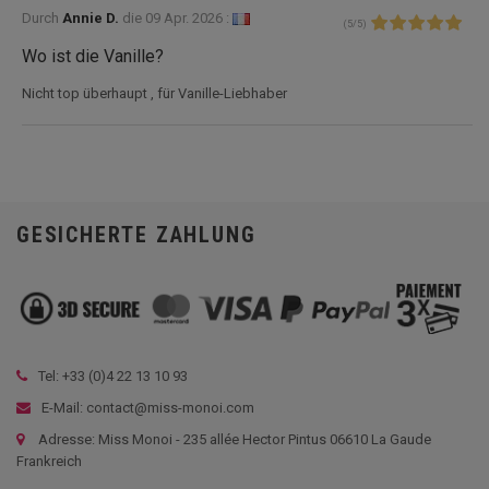
Durch
Annie D.
die
09 Apr. 2026 :
(
5
/
5
)
Wo ist die Vanille?
Nicht top überhaupt , für Vanille-Liebhaber
GESICHERTE ZAHLUNG
Tel: +33 (
0)4 22 13 10 93
E-Mail: contact@miss-monoi.com
Adresse: Miss Monoi - 235 allée Hector Pintus 06610 La Gaude
Frankreich