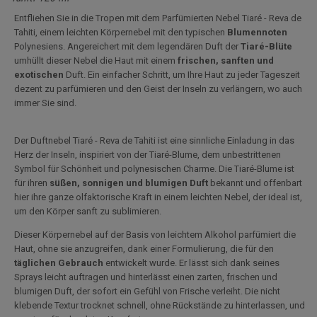
Entfliehen Sie in die Tropen mit dem Parfümierten Nebel Tiaré - Reva de
Tahiti, einem leichten Körpernebel mit den typischen
Blumennoten
Polynesiens. Angereichert mit dem legendären Duft der
Tiaré-Blüte
umhüllt dieser Nebel die Haut mit einem
frischen, sanften und
exotischen
Duft. Ein einfacher Schritt, um Ihre Haut zu jeder Tageszeit
dezent zu parfümieren und den Geist der Inseln zu verlängern, wo auch
immer Sie sind.
Der Duftnebel Tiaré - Reva de Tahiti ist eine sinnliche Einladung in das
Herz der Inseln, inspiriert von der Tiaré-Blume, dem unbestrittenen
Symbol für Schönheit und polynesischen Charme. Die Tiaré-Blume ist
für ihren
süßen, sonnigen und blumigen Duft
bekannt und offenbart
hier ihre ganze olfaktorische Kraft in einem leichten Nebel, der ideal ist,
um den Körper sanft zu sublimieren.
Dieser Körpernebel auf der Basis von leichtem Alkohol parfümiert die
Haut, ohne sie anzugreifen, dank einer Formulierung, die für den
täglichen Gebrauch
entwickelt wurde. Er lässt sich dank seines
Sprays leicht auftragen und hinterlässt einen zarten, frischen und
blumigen Duft, der sofort ein Gefühl von Frische verleiht. Die nicht
klebende Textur trocknet schnell, ohne Rückstände zu hinterlassen, und