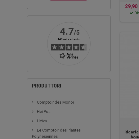
29,90
Dis
PRODUTTORI
Comptoir des Monoï
Hei Poa
Heïva
Le Comptoir des Plantes
Ricaric
Polynésiennes
bou