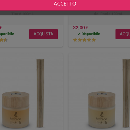
ACCETTO
 toilette Reva de Tahiti profumo
Eau de toilette Reva de Tahiti 
Tiaré 100mL
dell'isola 100mL
 €
32,00 €
ACQUISTA
ACQU
ponibile
Disponibile