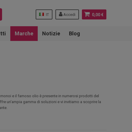
IT
Accedi
0,00 €
tti
Marche
Notizie
Blog
in monoi e il famoso olio è presente in numerosi prodotti del
 offre un'ampia gamma di soluzioni e vi invitiamo a scoprire la
ante.