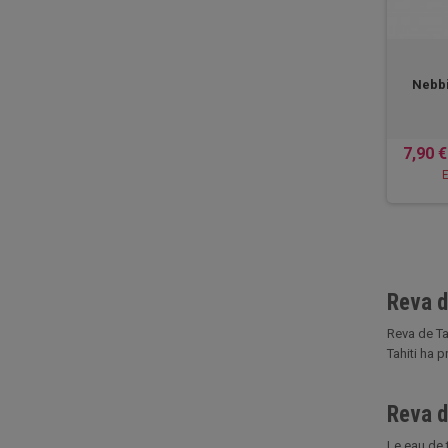
Nebbi
7,90 €
E
Reva d
Reva de Tah
Tahiti ha pr
Reva de
Le eau de t