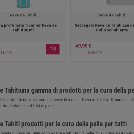
Reva de Tahiti
Reva de Tahiti
a profumata Tipanier Reva de
Set regalo Reva de Tahiti Eau de
Tahiti 30 ml
e olio scintillante
49,90 €
PIÙ
saurito
Esaurito
e Tahitiuna gamma di prodotti per la cura della pe
iti soddisfa tutte le vostre esigenze in termini di eau de toilette. Il marchio util
odotti adatti a tutti i tipi di pelle.
 Tahiti prodotti per la cura della pelle per tutti
oilette di Reva de Tahiti sono adatte a tutti i tipi di pelle. Qualunque sia il vost