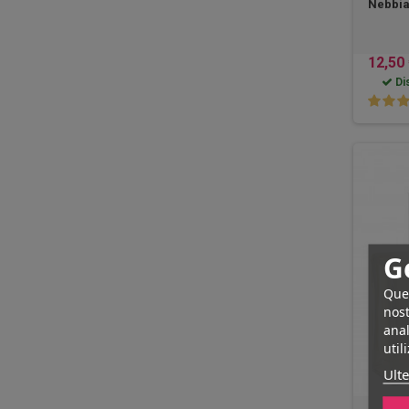
Nebbia
12,50
Dis
G
Ques
nost
anal
util
Ulte