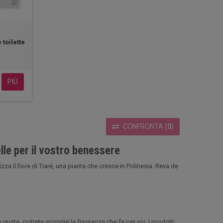
 toilette
PIÙ
CONFRONTA
(
0
)
lle per il vostro benessere
izza il fiore di Tiaré, una pianta che cresce in Polinesia. Reva de
ro gusto, potrete scoprire la fragranza che fa per voi. I prodotti