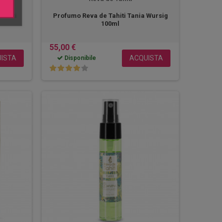
Frutti
Profumo Reva de Tahiti Tania Wursig
100ml
55,00 €
ISTA
ACQUISTA
Disponibile