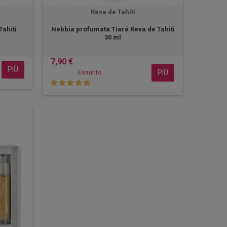
Reva de Tahiti
ahiti
Nebbia profumata Tiaré Reva de Tahiti
30 ml
7,90 €
PIÙ
PIÙ
Esaurito