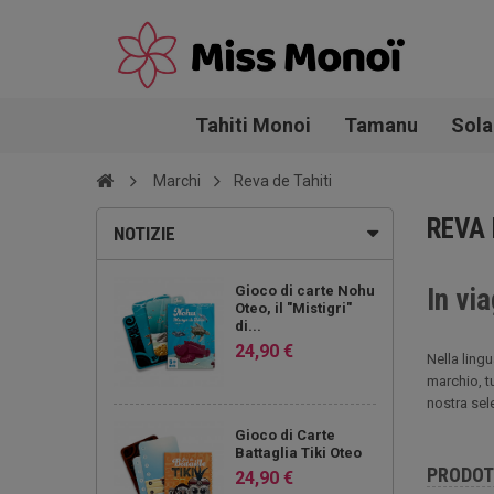
Tahiti Monoi
Tamanu
Sola
Marchi
Reva de Tahiti
REVA 
NOTIZIE
Gioco di carte Nohu
In vi
Oteo, il "Mistigri"
di...
24,90 €
Nella ling
marchio, tu
nostra sel
Gioco di Carte
Battaglia Tiki Oteo
PRODOT
24,90 €