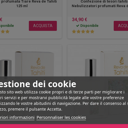
 profumata Tiaré Reva de Tahiti
Confezione di tesori tahiti
125 ml
Nebulizzatori profumati Reva d
 €
34,90 €
ACQUISTA
ACQU
ponibile
Disponibile
estione dei cookie
to sito web utilizza cookie propri e di terze parti per migliorare i
ri servizi e per mostrarvi pubblicità legate alle vostre preferenze
izzando le vostre abitudini di navigazione. Per dare il consenso al
izzo, premere il pulsante Accetta.
riori informazioni
Personnaliser les cookies
Reva de Tahiti
Reva de Tahiti