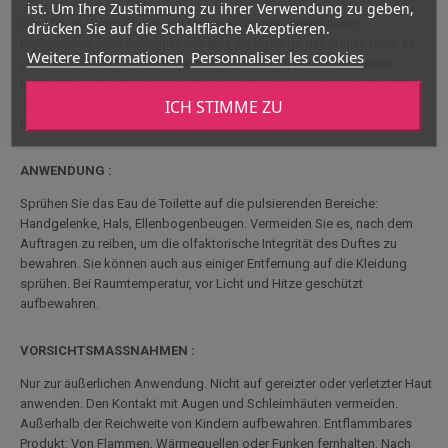
ist. Um Ihre Zustimmung zu ihrer Verwendung zu geben,
Der 100-mL-Retro-Flakon mit Vintage-Charme verleiht Ihrem
drücken Sie auf die Schaltfläche Akzeptieren.
Badezimmer oder Schminktisch eine einzigartige dekorative Note. Er
Weitere Informationen
Personnaliser les cookies
vereint Ästhetik, Praktikabilität und Tradition für ein umfassendes
Dufterlebnis. Dank seines großzügigen Fassungsvermögens bietet
ICH STIMME ZU
dieses Eau de Toilette eine verlängerte Diffusion, perfekt für den
täglichen Gebrauch.
ANWENDUNG :
Sprühen Sie das Eau de Toilette auf die pulsierenden Bereiche:
Handgelenke, Hals, Ellenbogenbeugen. Vermeiden Sie es, nach dem
Auftragen zu reiben, um die olfaktorische Integrität des Duftes zu
bewahren. Sie können auch aus einiger Entfernung auf die Kleidung
sprühen. Bei Raumtemperatur, vor Licht und Hitze geschützt
aufbewahren.
VORSICHTSMASSNAHMEN :
Nur zur äußerlichen Anwendung. Nicht auf gereizter oder verletzter Haut
anwenden. Den Kontakt mit Augen und Schleimhäuten vermeiden.
Außerhalb der Reichweite von Kindern aufbewahren. Entflammbares
Produkt: Von Flammen, Wärmequellen oder Funken fernhalten. Nach