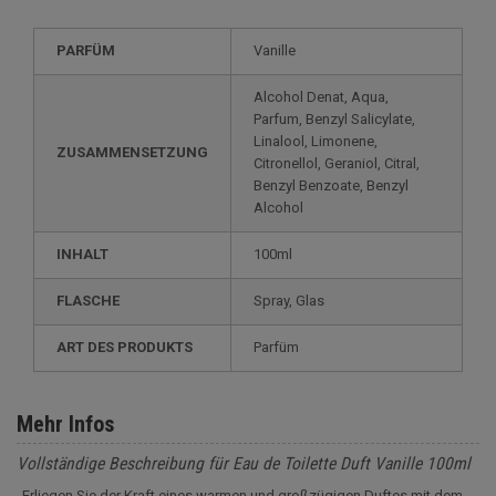
PARFÜM
Vanille
Alcohol Denat, Aqua,
Parfum, Benzyl Salicylate,
Linalool, Limonene,
ZUSAMMENSETZUNG
Citronellol, Geraniol, Citral,
Benzyl Benzoate, Benzyl
Alcohol
INHALT
100ml
FLASCHE
Spray, Glas
ART DES PRODUKTS
Parfüm
Mehr Infos
Vollständige Beschreibung für Eau de Toilette Duft Vanille 100ml
Erliegen Sie der Kraft eines warmen und großzügigen Duftes mit dem