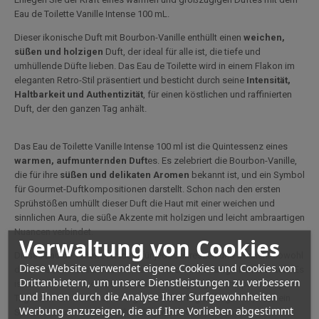
Eau de Toilette Vanille Intense 100 mL.
Dieser ikonische Duft mit Bourbon-Vanille enthüllt einen
weichen,
süßen und holzigen
Duft, der ideal für alle ist, die tiefe und
umhüllende Düfte lieben. Das Eau de Toilette wird in einem Flakon im
eleganten Retro-Stil präsentiert und besticht durch seine
Intensität,
Haltbarkeit und Authentizität
, für einen köstlichen und raffinierten
Duft, der den ganzen Tag anhält.
Das Eau de Toilette Vanille Intense 100 ml ist die Quintessenz eines
warmen, aufmunternden Duft
es. Es zelebriert die Bourbon-Vanille,
die für ihre
süßen und delikaten Aromen
bekannt ist, und ein Symbol
für Gourmet-Duftkompositionen darstellt. Schon nach den ersten
Sprühstößen umhüllt dieser Duft die Haut mit einer weichen und
sinnlichen Aura, die süße Akzente mit holzigen und leicht ambraartigen
Nuancen verbindet.
Verwaltung von Cookies
Dieses Eau de Toilette ist ideal für jede Jahreszeit und besticht sowohl
Diese Website verwendet eigene Cookies und Cookies von
durch seinen Duftreichtum als auch durch seine
lange Haltbarkeit.
Es
Drittanbietern, um unsere Dienstleistungen zu verbessern
ist sowohl für Frauen als auch für Männer geeignet und passt zu jeder
und Ihnen durch die Analyse Ihrer Surfgewohnheiten
Tageszeit: ein Hauch am Morgen, um den Tag zu beginnen, oder ein
Werbung anzuzeigen, die auf Ihre Vorlieben abgestimmt
Sprühstoß am Abend, um Ihre Eleganz zu unterstreichen.