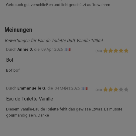
Gebrauch gut verschließen und lichtgeschützt aufbewahren.
Meinungen
Bewertungen für Eau de Toilette Duft Vanille 100ml
Durch
Annie D.
die
09 Apr. 2026 :
(
5
/
5
)
Bof
Bof bof
Durch
Emmanuelle G.
die
04 M�rz 2026 :
(
3
/
5
)
Eau de Toilette Vanille
Diesem Vanille-Eau de Toilette fehlt das gewisse Etwas. Es müsste
gourmandig sein. Danke