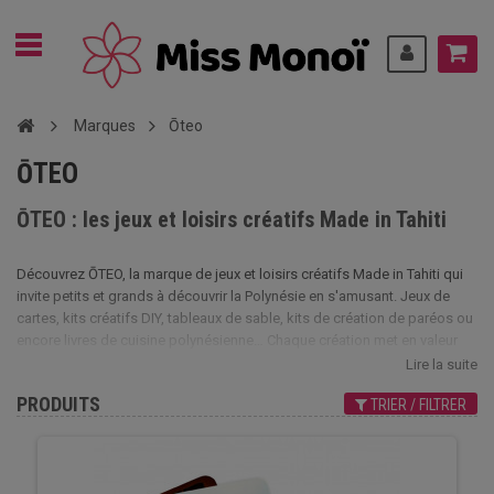
Marques
Ōteo
ŌTEO
ŌTEO : les jeux et loisirs créatifs Made in Tahiti
Découvrez ŌTEO, la marque de jeux et loisirs créatifs Made in Tahiti qui
invite petits et grands à découvrir la Polynésie en s'amusant. Jeux de
cartes, kits créatifs DIY, tableaux de sable, kits de création de paréos ou
encore livres de cuisine polynésienne… Chaque création met en valeur
les traditions, les matériaux et le savoir-faire du Fenua pour partager des
Lire la suite
moments de créativité en famille.
PRODUITS
TRIER / FILTRER