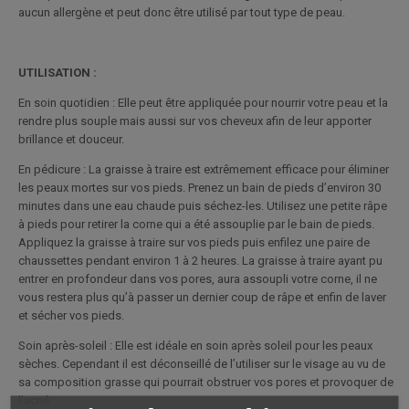
aucun allergène et peut donc être utilisé par tout type de peau.
UTILISATION :
En soin quotidien : Elle peut être appliquée pour nourrir votre peau et la
rendre plus souple mais aussi sur vos cheveux afin de leur apporter
brillance et douceur.
En pédicure : La graisse à traire est extrêmement efficace pour éliminer
les peaux mortes sur vos pieds. Prenez un bain de pieds d’environ 30
minutes dans une eau chaude puis séchez-les. Utilisez une petite râpe
à pieds pour retirer la corne qui a été assouplie par le bain de pieds.
Appliquez la graisse à traire sur vos pieds puis enfilez une paire de
chaussettes pendant environ 1 à 2 heures. La graisse à traire ayant pu
entrer en profondeur dans vos pores, aura assoupli votre corne, il ne
vous restera plus qu’à passer un dernier coup de râpe et enfin de laver
et sécher vos pieds.
Soin après-soleil : Elle est idéale en soin après soleil pour les peaux
sèches. Cependant il est déconseillé de l’utiliser sur le visage au vu de
sa composition grasse qui pourrait obstruer vos pores et provoquer de
l’acné.