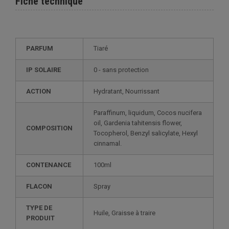
Fiche technique
PARFUM
Tiaré
IP SOLAIRE
0 - sans protection
ACTION
Hydratant, Nourrissant
Paraffinum, liquidum, Cocos nucifera
oil, Gardenia tahitensis flower,
COMPOSITION
Tocopherol, Benzyl salicylate, Hexyl
cinnamal.
CONTENANCE
100ml
FLACON
Spray
TYPE DE
Huile, Graisse à traire
PRODUIT