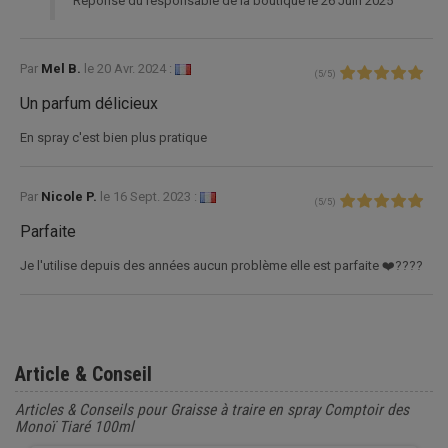
Réponse du responsable de la boutique le 26 Juin 2025
Par
Mel B.
le
20 Avr. 2024 :
(
5
/
5
)
Un parfum délicieux
En spray c'est bien plus pratique
Par
Nicole P.
le
16 Sept. 2023 :
(
5
/
5
)
Parfaite
Je l'utilise depuis des années aucun problème elle est parfaite ❤️????
Article & Conseil
Articles & Conseils pour Graisse à traire en spray Comptoir des
Monoï Tiaré 100ml