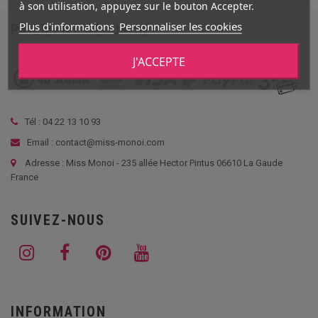
à son utilisation, appuyez sur le bouton Accepter.
Plus d'informations
Personnaliser les cookies
PAIEMENT SÉCURISÉ
J'ACCEPTE
Tél :
04 22 13 10 93
Email : contact@miss-monoi.com
Adresse : Miss Monoi - 235 allée Hector Pintus 06610 La Gaude
France
SUIVEZ-NOUS
INFORMATION