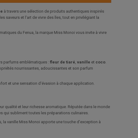
se
à travers une sélection de produits authentiques inspirés
 saveurs et l'art de vivre des îles, tout en privilégiant la
matiques du Fenua, la marque Miss Monoi vous invite à vivre
rs parfums emblématiques :
fleur de tiaré
,
vanille
et
coco
.
ropriétés nourrissantes, adoucissantes et son parfum
nfort et une sensation d'évasion à chaque application.
eur qualité et leur richesse aromatique. Réputée dans le monde
es qui subliment toutes les préparations culinaires.
s, la vanille Miss Monoi apporte une touche d'exception à