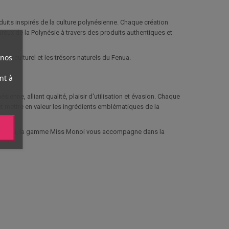
uits inspirés de la culture polynésienne. Chaque création
oureux de la Polynésie à travers des produits authentiques et
 nos
ine culturel et les trésors naturels du Fenua.
nt à
enne, alliant qualité, plaisir d'utilisation et évasion. Chaque
 et mettre en valeur les ingrédients emblématiques de la
 des îles, la gamme Miss Monoi vous accompagne dans la