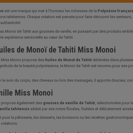
oi
est une marque qui met à l'honneur les richesses de la
Polynésie françai
ons tahitiennes. Chaque création est pensée pour faire découvrir les senteurs, les
'authenticité.
au Monoï de Tahiti aux gousses de vanille, en passant par des produits emblé
ble expérience sensorielle au cœur de Tahiti.
uiles de Monoï de Tahiti Miss Monoi
 Miss Monoi propose des
huiles de Monoï de Tahiti
déclinées dans plusieu
symbole de la beauté polynésienne, le Monoï de Tahiti est reconnu pour ses p
ur le soin du corps, des cheveux ou lors des massages, il apporte douceur, co
nille Miss Monoi
 propose également des
gousses de vanille de Tahiti
, sélectionnées pour l
anilla tahitensis
séduit par ses notes florales, fruitées et délicatement anisé
t pour la pâtisserie, les desserts, les boissons ou les recettes gastronomique
 créations.