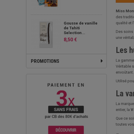
Miss Mon
des traditi
qualité et l
Gousse de vanille
de Tahiti
Des soins 
Selection...
une vérita
8,50 €
Les h
PROMOTIONS
La gamme
Véritable 
envoûtant.
Utilisé po
La va
La marque
entier, la
V
Que ce soi
toutes vos