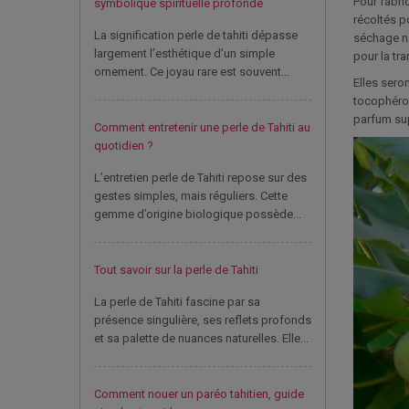
Pour fabriq
symbolique spirituelle profonde
récoltés p
La signification perle de tahiti dépasse
séchage na
largement l’esthétique d’un simple
pour la tr
ornement. Ce joyau rare est souvent...
Elles seron
tocophérol 
parfum sup
Comment entretenir une perle de Tahiti au
quotidien ?
L’entretien perle de Tahiti repose sur des
gestes simples, mais réguliers. Cette
gemme d’origine biologique possède...
Tout savoir sur la perle de Tahiti
La perle de Tahiti fascine par sa
présence singulière, ses reflets profonds
et sa palette de nuances naturelles. Elle...
Comment nouer un paréo tahitien, guide