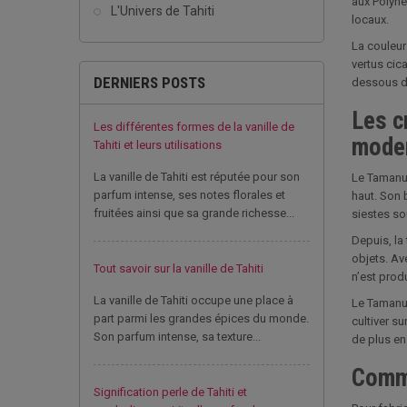
aux Polyné
L'Univers de Tahiti
locaux.
La couleur
vertus cic
DERNIERS POSTS
dessous d
Les c
Les différentes formes de la vanille de
mode
Tahiti et leurs utilisations
La vanille de Tahiti est réputée pour son
Le Tamanu 
parfum intense, ses notes florales et
haut. Son b
fruitées ainsi que sa grande richesse...
siestes so
Depuis, la 
objets. Ave
Tout savoir sur la vanille de Tahiti
n’est prod
La vanille de Tahiti occupe une place à
Le Tamanu p
part parmi les grandes épices du monde.
cultiver s
Son parfum intense, sa texture...
de plus en
Comme
Signification perle de Tahiti et