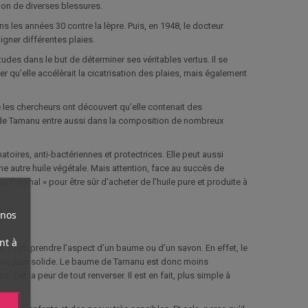
tion de diverses blessures.
ns les années 30 contre la lèpre. Puis, en 1948, le docteur
igner différentes plaies.
tudes dans le but de déterminer ses véritables vertus. Il se
r qu’elle accélèrait la cicatrisation des plaies, mais également
 les chercheurs ont découvert qu’elle contenait des
le de Tamanu entre aussi dans la composition de nombreux
toires, anti-bactériennes et protectrices. Elle peut aussi
une autre huile végétale. Mais attention, face au succès de
u Original » pour être sûr d’acheter de l’huile pure et produite à
 nos
nt à
peut aussi prendre l’aspect d’un baume ou d’un savon. En effet, le
texture plus solide. Le baume de Tamanu est donc moins
. Exit la peur de tout renverser. Il est en fait, plus simple à