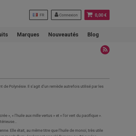
FR
Connexion
0,00 €
uits
Marques
Nouveautés
Blog
e Polynésie. Il s’agit d’un remède autrefois utilisé par les
», « l’huile aux mille vertus » et « l’or vert du pacifique ».
stérieuse…
ne. Elle était, au même titre que l’huile de monoï, très utile