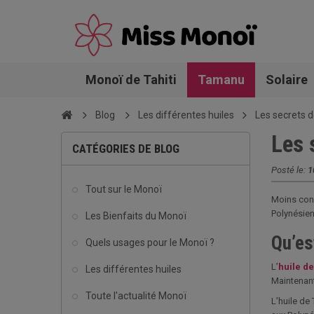
Monoï de Tahiti
Tamanu
Solaire
Blog
Les différentes huiles
Les secrets d
Les 
CATÉGORIES DE BLOG
Posté le:
1
Tout sur le Monoï
Moins conn
Polynésien
Les Bienfaits du Monoï
Qu’es
Quels usages pour le Monoï ?
L’
huile d
Les différentes huiles
Maintenant
Toute l'actualité Monoï
L’huile de 