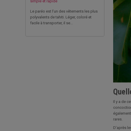
simple et rapide
Le paréo est l’un des vêtements les plus
polyvalents de tahiti. Léger, coloré et
facile à transporter, il se...
Quell
Il y a de c
concoction
également 
rares.
D’après les