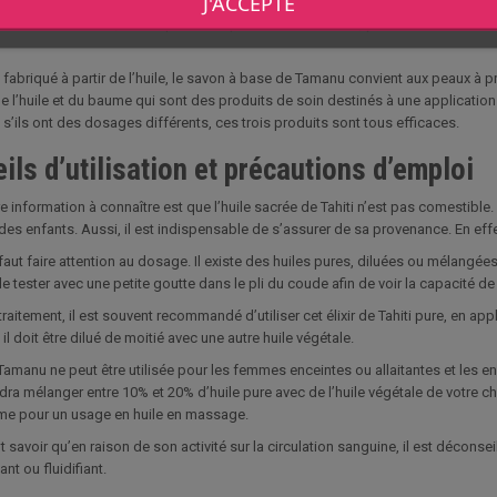
J'ACCEPTE
st à privilégier par exemple pour l’application de compresse et pour l’usage su
concentré et donc, moins puissant que l’huile. Par contre, pour faire des massage
fabriqué à partir de l’huile, le savon à base de Tamanu convient aux peaux à p
e l’huile et du baume qui sont des produits de soin destinés à une application pa
’ils ont des dosages différents, ces trois produits sont tous efficaces.
ils d’utilisation et précautions d’emploi
 information à connaître est que l’huile sacrée de Tahiti n’est pas comestible. I
es enfants. Aussi, il est indispensable de s’assurer de sa provenance. En effet, 
 faut faire attention au dosage. Il existe des huiles pures, diluées ou mélangées
e tester avec une petite goutte dans le pli du coude afin de voir la capacité de v
traitement, il est souvent recommandé d’utiliser cet élixir de Tahiti pure, en ap
 il doit être dilué de moitié avec une autre huile végétale.
 Tamanu ne peut être utilisée pour les femmes enceintes ou allaitantes et les enf
audra mélanger entre 10% et 20% d’huile pure avec de l’huile végétale de votre cho
me pour un usage en huile en massage.
aut savoir qu’en raison de son activité sur la circulation sanguine, il est déconse
nt ou fluidifiant.