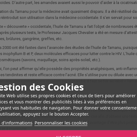
oïdes. D’autre part, les amandes avaient aussi le pouvoir d’aider à la cicatrisa
isation du Tamanu pour la médecine avait quasiment disparu. Il a été réutilisé da
réintroduit son utilisation dans la médecine occidentale. Il s’en servait pour so
tte « découverte » occidentale, l’huile de Tamanu a fait l’objet de nombreuses é
après plusieurs tests, le Professeur Jacques Chevalier a été en mesure d’atteste
es, brûlures, gangrène, greffes, etc.
 2000 ont été fastes dans l’avancée des études de l’huile de Tamanu, puisque
 inophyllum B et P, deux molécules efficaces pour lutter contre le HIV. L’hui
osmétiques (savons, maquillage, soins après-soleil, etc.).
i, l’on peut affirmer qu’elle possède des propriétés analgésiques, anti-inflamma
s tendinites et reste efficace contre l’acné. Elle s’utilise pure ou diluée avec 
Tamanu, des contrefaçons circulent sur le marché. Il faut se fier au label « Taman
estion des Cookies
ite Web utilise ses propres cookies et ceux de tiers pour améliorer
quelle forme faut-il utiliser le Tamanu ?
ices et vous montrer des publicités liées à vos préférences en
ysant vos habitudes de navigation. Pour donner votre consenteme
incipalement utilisé sous sa forme naturelle d’huile, « l’Or Vert du Pacifique » 
utilisation, appuyez sur le bouton Accepter.
fait à partir de l’huile à laquelle on ajoute un peu de cire afin d’obtenir une 
 d'informations
Personnaliser les cookies
n principes actifs que l’huile elle-même. Mais il a l’avantage d’être plus pratique
r et à manipuler.