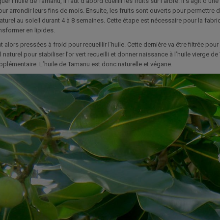
uer l’huile de Tamanu, il faut d’abord cueillir les fruits sur l’arbre. Il s’agit d’une
our arrondir leurs fins de mois. Ensuite, les fruits sont ouverts pour permettre
turel au soleil durant 4 à 8 semaines. Cette étape est nécessaire pour la fabric
ansformer en lipides.
t alors pressées à froid pour recueillir l’huile. Cette dernière va être filtrée pou
naturel pour stabiliser l’or vert recueilli et donner naissance à l’huile vierge d
plémentaire. L’huile de Tamanu est donc naturelle et végane.