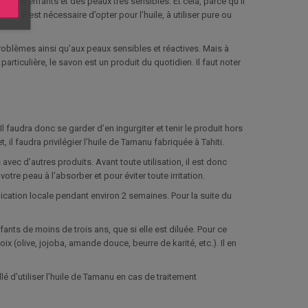
r des enfants et des peaux très sensibles. Et cela, parce qu’il
s, il est nécessaire d’opter pour l’huile, à utiliser pure ou
roblèmes ainsi qu’aux peaux sensibles et réactives. Mais à
rticulière, le savon est un produit du quotidien. Il faut noter
l faudra donc se garder d’en ingurgiter et tenir le produit hors
il faudra privilégier l’huile de Tamanu fabriquée à Tahiti.
 avec d’autres produits. Avant toute utilisation, il est donc
otre peau à l’absorber et pour éviter toute irritation.
plication locale pendant environ 2 semaines. Pour la suite du
ants de moins de trois ans, que si elle est diluée. Pour ce
ix (olive, jojoba, amande douce, beurre de karité, etc.). Il en
illé d’utiliser l’huile de Tamanu en cas de traitement