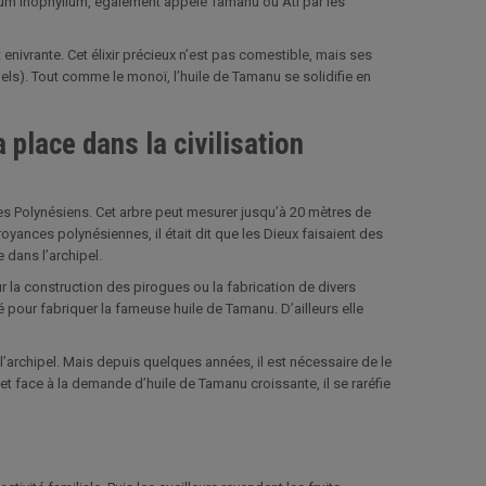
yllum Inophyllum, également appelé Tamanu ou Ati par les
 enivrante. Cet élixir précieux n’est pas comestible, mais ses
els). Tout comme le monoï, l’huile de Tamanu se solidifie en
 place dans la civilisation
s Polynésiens. Cet arbre peut mesurer jusqu’à 20 mètres de
 croyances polynésiennes, il était dit que les Dieux faisaient des
 dans l’archipel.
our la construction des pirogues ou la fabrication de divers
sé pour fabriquer la fameuse huile de Tamanu. D’ailleurs elle
e l’archipel. Mais depuis quelques années, il est nécessaire de le
 et face à la demande d’huile de Tamanu croissante, il se raréfie