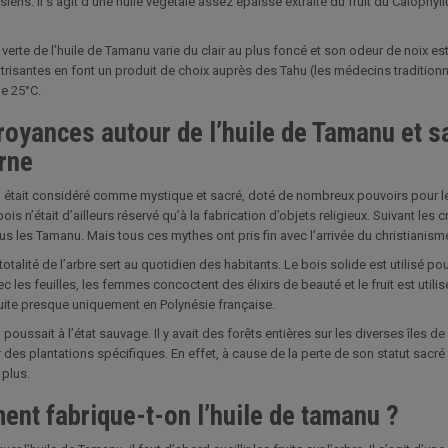
siens. Il s’agit d’une huile végétale assez épaisse extraite du fruit du Caloph
 verte de l’huile de Tamanu varie du clair au plus foncé et son odeur de noix est
atrisantes en font un produit de choix auprès des Tahu (les médecins traditionn
e 25°C.
royances autour de l’huile de Tamanu et sa
rne
était considéré comme mystique et sacré, doté de nombreux pouvoirs pour le
ois n’était d’ailleurs réservé qu’à la fabrication d’objets religieux. Suivant les
us les Tamanu. Mais tous ces mythes ont pris fin avec l’arrivée du christianisme
totalité de l’arbre sert au quotidien des habitants. Le bois solide est utilisé p
c les feuilles, les femmes concoctent des élixirs de beauté et le fruit est utili
uite presque uniquement en Polynésie française.
oussait à l’état sauvage. Il y avait des forêts entières sur les diverses îles d
ur des plantations spécifiques. En effet, à cause de la perte de son statut sacré
 plus.
nt fabrique-t-on l’huile de tamanu ?