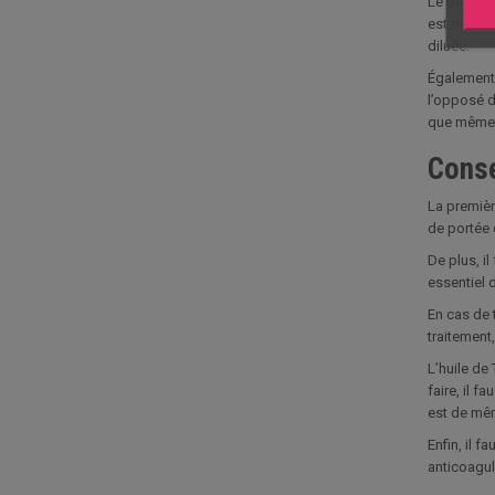
Le baume e
est moins 
diluée.
Également 
l’opposé d
que même s
Conse
La première
de portée d
De plus, il
essentiel d
En cas de 
traitement,
L’huile de
faire, il f
est de mê
Enfin, il f
anticoagula