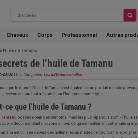
Cheveux
Corps
Professionnel
Autres prod
e l’huile de Tamanu
secrets de l’huile de Tamanu
0/05/2019
|
Catégories:
Les différentes huiles
ue que le monoï, l’huile de Tamanu est également un produit miracle provenant d
s, devenu aujourd’hui très prisé par l’industrie cosmétique.
t-ce que l’huile de Tamanu ?
e Tamanu
possède bien des surnoms, mais les plus répandus sont « l’huile sacrée 
 que le décor est planté, voyons un peu ce qu’est réellement cette huile si my
Tamanu est utilisée depuis des millénaires en médecine traditionnelle polynésien