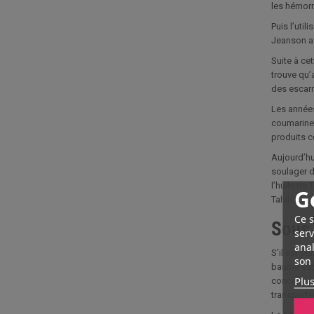
les hémorr
Puis l’util
Jeanson a 
Suite à ce
trouve qu’
des escarr
Les années
coumarines
produits c
Aujourd’hu
soulager de
l’huile de 
G
Tahiti.
Ce s
Sous 
serv
anal
S’il est pr
son 
baume est 
Plus
concentré e
transporte