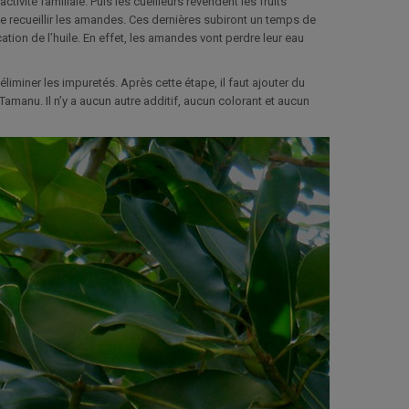
 activité familiale. Puis les cueilleurs revendent les fruits
 de recueillir les amandes. Ces dernières subiront un temps de
ation de l’huile. En effet, les amandes vont perdre leur eau
r éliminer les impuretés. Après cette étape, il faut ajouter du
e Tamanu. Il n’y a aucun autre additif, aucun colorant et aucun