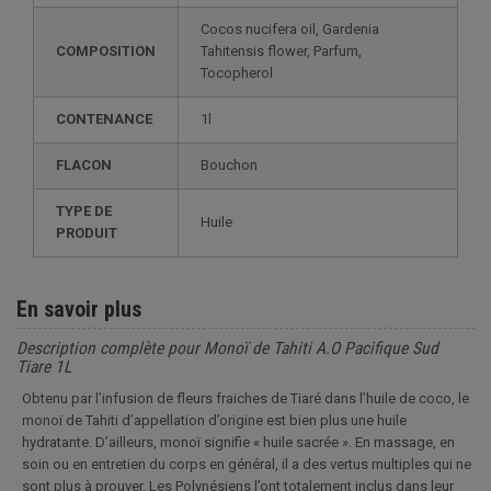
Cocos nucifera oil, Gardenia
COMPOSITION
Tahitensis flower, Parfum,
Tocopherol
CONTENANCE
1l
FLACON
Bouchon
TYPE DE
Huile
PRODUIT
En savoir plus
Description complète pour Monoï de Tahiti A.O Pacifique Sud
Tiare 1L
Obtenu par l’infusion de fleurs fraiches de Tiaré dans l’huile de coco, le
monoï de Tahiti d’appellation d’origine est bien plus une huile
hydratante. D’ailleurs, monoï signifie « huile sacrée ». En massage, en
soin ou en entretien du corps en général, il a des vertus multiples qui ne
sont plus à prouver. Les Polynésiens l’ont totalement inclus dans leur