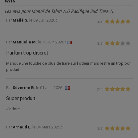
Avis
Les avis pour Monoï de Tahiti A.O Pacifique Sud Tiare 1L
Par
Mailé S.
le
09 Juil. 2026 :
(
5
/
5
)
Par
Manuella M.
le
15 Juin 2026 :
(
3
/
5
)
Parfum trop discret
Manque une touche de plus de tiare sur l odeur mais restre un trop bon
produit
Par
Séverine B.
le
01 Juin 2026 :
(
5
/
5
)
Super produit
J’adore
Par
Arnaud L.
le
04 Mars 2025 :
(
5
/
5
)