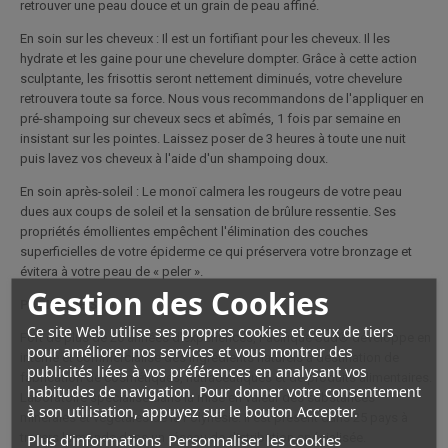
retrouver une peau douce et un grain de peau affiné.
En soin sur les cheveux : Il est un fortifiant pour les cheveux. Il les
hydrate et les gaine pour une chevelure dompter. Grâce à cette action
sculptante, les frisottis seront nettement diminués, votre chevelure
retrouvera toute sa force. Nous vous recommandons de l'appliquer en
pré-shampoing sur cheveux secs et abîmés, 1 fois par semaine en
insistant sur les pointes. Laissez poser de 3 heures à toute une nuit
puis lavez vos cheveux à l'aide d'un shampoing doux.
En soin après-soleil : Le monoï calmera les rougeurs de votre peau
dues aux coups de soleil et la sensation de brûlure ressentie. Ses
propriétés émollientes empêchent l'élimination des couches
superficielles de votre épiderme ce qui préservera votre bronzage et
évitera à votre peau de « peler ».
Gestion des Cookies
PACIFIQUE SUD :
Ce site Web utilise ses propres cookies et ceux de tiers
Fort de plus de 20 années d'expériences, Pacifique Sud® développe en
pour améliorer nos services et vous montrer des
interne et commercialise des ingrédients naturels à destination de
publicités liées à vos préférences en analysant vos
fabrication de cosmétiques, nutraceutiques et de produits alimentaires.
habitudes de navigation. Pour donner votre consentement
Laboratoire spécialisé dans la mise en valeur des substances
à son utilisation, appuyez sur le bouton Accepter.
minérales et végétales de la Polynésie. Il est présent dans 25 pays à
Plus d'informations
Personnaliser les cookies
travers le monde dans un réseau de distribution spécialisée.