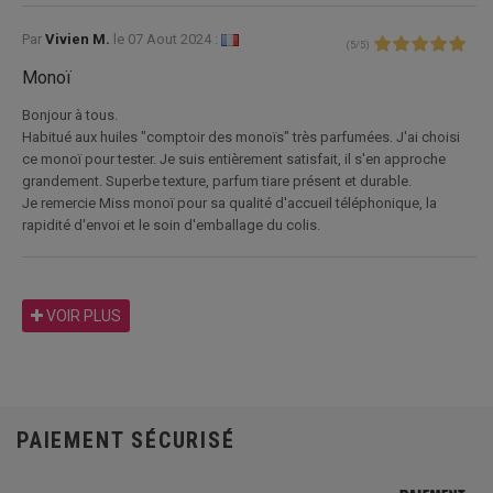
Par
Vivien M.
le
07 Aout 2024 :
(
5
/
5
)
Monoï
Bonjour à tous.
Habitué aux huiles "comptoir des monoïs" très parfumées. J'ai choisi
ce monoï pour tester. Je suis entièrement satisfait, il s'en approche
grandement. Superbe texture, parfum tiare présent et durable.
Je remercie Miss monoï pour sa qualité d'accueil téléphonique, la
rapidité d'envoi et le soin d'emballage du colis.
VOIR PLUS
PAIEMENT SÉCURISÉ