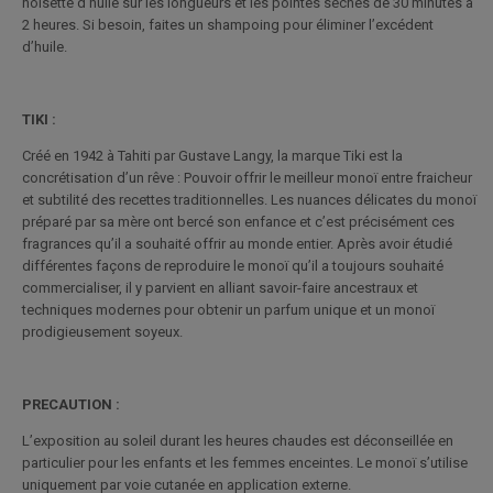
noisette d’huile sur les longueurs et les pointes sèches de 30 minutes à
2 heures. Si besoin, faites un shampoing pour éliminer l’excédent
d’huile.
TIKI :
Créé en 1942 à Tahiti par Gustave Langy, la marque Tiki est la
concrétisation d’un rêve : Pouvoir offrir le meilleur monoï entre fraicheur
et subtilité des recettes traditionnelles. Les nuances délicates du monoï
préparé par sa mère ont bercé son enfance et c’est précisément ces
fragrances qu’il a souhaité offrir au monde entier. Après avoir étudié
différentes façons de reproduire le monoï qu’il a toujours souhaité
commercialiser, il y parvient en alliant savoir-faire ancestraux et
techniques modernes pour obtenir un parfum unique et un monoï
prodigieusement soyeux.
PRECAUTION :
L’exposition au soleil durant les heures chaudes est déconseillée en
particulier pour les enfants et les femmes enceintes. Le monoï s’utilise
uniquement par voie cutanée en application externe.