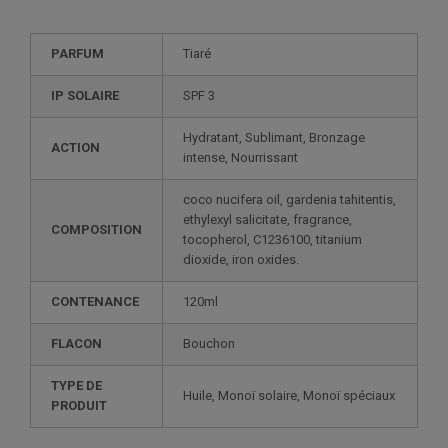
PARFUM
Tiaré
IP SOLAIRE
SPF 3
Hydratant, Sublimant, Bronzage
ACTION
intense, Nourrissant
coco nucifera oil, gardenia tahitentis,
ethylexyl salicitate, fragrance,
COMPOSITION
tocopherol, C1236100, titanium
dioxide, iron oxides.
CONTENANCE
120ml
FLACON
Bouchon
TYPE DE
Huile, Monoï solaire, Monoï spéciaux
PRODUIT