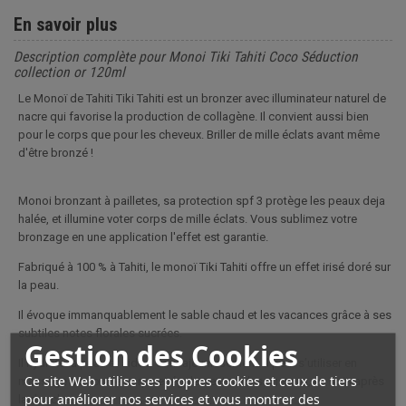
En savoir plus
Description complète pour Monoi Tiki Tahiti Coco Séduction
collection or 120ml
Le Monoï de Tahiti Tiki Tahiti est un bronzer avec illuminateur naturel de
nacre qui favorise la production de collagène. Il convient aussi bien
pour le corps que pour les cheveux. Briller de mille éclats avant même
d'être bronzé !
Monoi bronzant à pailletes, sa protection spf 3 protège les peaux deja
halée, et illumine voter corps de mille éclats. Vous sublimez votre
bronzage en une application l'effet est garantie.
Fabriqué à 100 % à Tahiti, le monoï Tiki Tahiti offre un effet irisé doré sur
la peau.
Il évoque immanquablement le sable chaud et les vacances grâce à ses
subtiles notes florales sucrées.
Gestion des Cookies
Il hydrate la peau et aide à son rajeunissement. Il peut s’utiliser en
Ce site Web utilise ses propres cookies et ceux de tiers
massage sur tout le corps et également sur les cheveux, en soin après
pour améliorer nos services et vous montrer des
la douche.