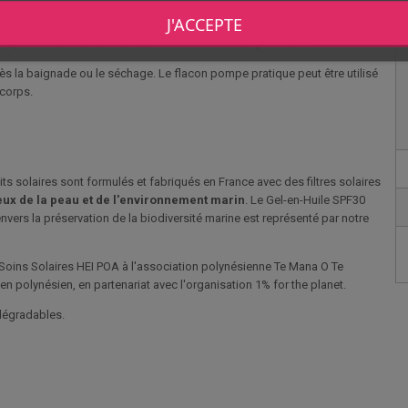
J'ACCEPTE
 de s'exposer au soleil, puis toutes les 2 heures et après la baignade,
ntité, vous réduirez considérablement le niveau de protection.
près la baignade ou le séchage. Le flacon pompe pratique peut être utilisé
 corps.
its solaires sont formulés et fabriqués en France avec des filtres solaires
ux de la peau et de l'environnement marin
. Le Gel-en-Huile SPF30
ers la préservation de la biodiversité marine est représenté par notre
 Soins Solaires HEI POA à l'association polynésienne Te Mana O Te
 en polynésien, en partenariat avec l'organisation 1% for the planet.
odégradables.