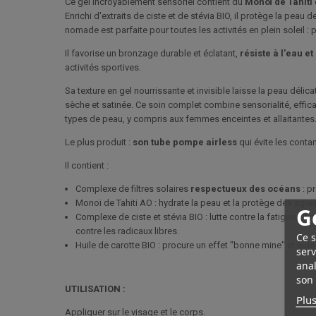
Ce gel incroyablement sensoriel contient du
Monoï de Tahiti
Enrichi d'extraits de ciste et de stévia BIO, il protège la peau 
nomade est parfaite pour toutes les activités en plein soleil : 
Il favorise un bronzage durable et éclatant,
résiste à l'eau et
activités sportives.
Sa texture en gel nourrissante et invisible laisse la peau déli
sèche et satinée. Ce soin complet combine sensorialité, efficac
types de peau, y compris aux femmes enceintes et allaitantes
Le plus produit :
son tube pompe airless
qui évite les conta
Il contient :
Complexe de filtres solaires
respectueux des océans
: p
Monoï de Tahiti AO : hydrate la peau et la protège des agre
G
Complexe de ciste et stévia BIO : lutte contre la fatigue, stim
contre les radicaux libres.
Ce s
Huile de carotte BIO : procure un effet "bonne mine" et aide 
serv
anal
son 
UTILISATION :
Plus
Appliquer sur le visage et le corps.