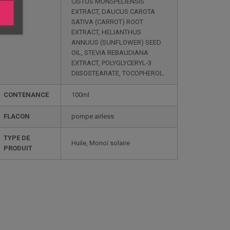
CISTUS MONSPELIENSIS
EXTRACT, DAUCUS CAROTA
SATIVA (CARROT) ROOT
EXTRACT, HELIANTHUS
ANNUUS (SUNFLOWER) SEED
OIL, STEVIA REBAUDIANA
EXTRACT, POLYGLYCERYL-3
DIISOSTEARATE, TOCOPHEROL.
CONTENANCE
100ml
FLACON
pompe airless
TYPE DE
Huile, Monoï solaire
PRODUIT