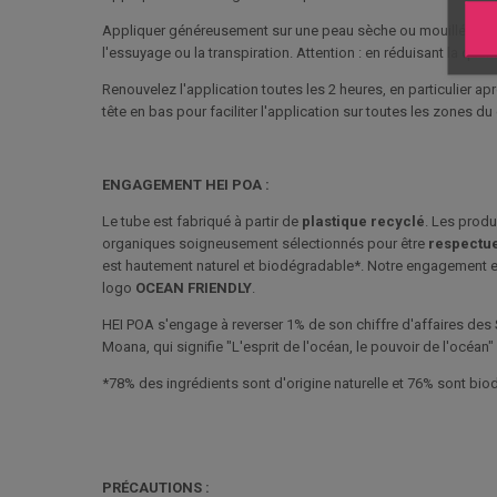
Appliquer généreusement sur une peau sèche ou mouillée avant
l'essuyage ou la transpiration. Attention : en réduisant la qua
Renouvelez l'application toutes les 2 heures, en particulier a
tête en bas pour faciliter l'application sur toutes les zones du
ENGAGEMENT HEI POA :
Le tube est fabriqué à partir de
plastique recyclé
. Les produ
organiques soigneusement sélectionnés pour être
respectue
est hautement naturel et biodégradable*. Notre engagement env
logo
OCEAN FRIENDLY
.
HEI POA s'engage à reverser 1% de son chiffre d'affaires des
Moana, qui signifie "L'esprit de l'océan, le pouvoir de l'océan"
*78% des ingrédients sont d'origine naturelle et 76% sont bi
PRÉCAUTIONS :