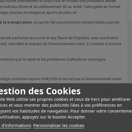
qui nourrit intensément le corps tout en offrant une protection élevée.
des radicaux libres et du vieillissement dû au soleil. Cette gelée en format
plage, piscine, montagne et sports de plein air.
 à la transpiration
, ce qui en fait une protection solaire idéale pour les
catement parfumée au monoï et aux fleurs de Polynésie, avec une finition
ité, naturalité et respect de l'environnement marin. Il convient à tous les
.
minations par le sable et les problèmes d'altitude en montagne.
rotège contre les rayons UVA/UVB et ne nuit pas à l'environnement marin.
ssions extérieures.
estion des Cookies
ule l'énergie et revitalise la peau. Il offre une protection antioxydante
ite Web utilise ses propres cookies et ceux de tiers pour améliorer
à protéger contre les méfaits du soleil.
ices et vous montrer des publicités liées à vos préférences en
ysant vos habitudes de navigation. Pour donner votre consenteme
utilisation, appuyez sur le bouton Accepter.
 d'informations
Personnaliser les cookies