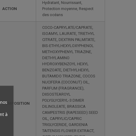
Hydratant, Nourrissant,
ACTION
Protection moyenne, Respect
des océans
COCO-CAPRYLATE/CAPRATE,
ISOAMYL LAURATE, TRIETHYL
CITRATE, DEXTRIN PALMITATE,
BIS-ETHYLHEXYLOXYPHENOL
METHOXYPHENYL TRIAZINE,
DIETHYLAMINO
HYDROXYBENZOYL HEXYL
BENZOATE, DIETHYLHEXYL
BUTAMIDO TRIAZONE, COCOS
NUCIFERA (COCONUT) OIL,
PARFUM (FRAGRANCE),
DIISOSTEAROYL
POLYGLYCERYL-3 DIMER
 nos
COMPOSITION
DILINOLEATE, BRASSICA
CAMPESTRIS (RAPESEED) SEED
nt à
OIL, CAPRYLIC/CAPRIC
TRIGLYCERIDE, GARDENIA
TAITENSIS FLOWER EXTRACT,