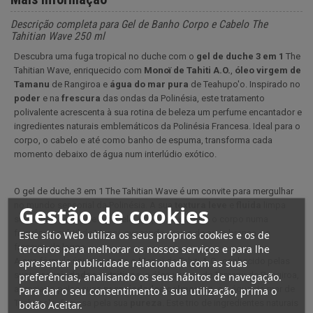
Descrição completa para Gel de Banho Corpo e Cabelo The
Tahitian Wave 250 ml
Descubra uma fuga tropical no duche com o
gel de duche 3 em 1
The
Tahitian Wave, enriquecido com
Monoï de Tahiti A.O.
,
óleo virgem de
Tamanu
de Rangiroa e
água do mar pura
de Teahupo'o. Inspirado no
poder
e na
frescura
das ondas da Polinésia, este tratamento
polivalente acrescenta à sua rotina de beleza um perfume encantador e
ingredientes naturais emblemáticos da Polinésia Francesa. Ideal para o
corpo, o cabelo e até como banho de espuma, transforma cada
momento debaixo de água num interlúdio exótico.
O gel de duche 3 em 1 The Tahitian Wave é um convite para mergulhar
no mundo sensorial da Polinésia. A sua
textura
leve
e
fluida
limpa
Gestão de cookies
suavemente a pele e o cabelo, enquanto envolve o corpo numa
fragrância subtil de Monoi, evocando praias de areia branca e a
Este sítio Web utiliza os seus próprios cookies e os de
frescura da lagoa.
terceiros para melhorar os nossos serviços e para lhe
A sua fórmula única associa o Monoï de Tahiti A.O., conhecido pelas
apresentar publicidade relacionada com as suas
suas
propriedades nutritivas
, o óleo virgem de Tamanu de Rangiroa,
preferências, analisando os seus hábitos de navegação.
apreciado pelas suas
propriedades
calmantes
, e a água do mar de
Para dar o seu consentimento à sua utilização, prima o
Teahupo'o, famosa pela sua
pureza
. Este trio de ingredientes naturais
botão Aceitar.