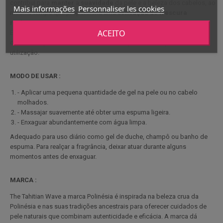
contribui para
manter
a
suavidade
da pele e a beleza dos cabelos, ao
Mais informações
Personnaliser les cookies
mesmo tempo que proporciona uma
sensação de
frescura
revigorante
.
ACEITO
Este gel de duche hidrata as camadas superficiais da epiderme,
deixando a pele flexível e delicadamente perfumada após cada
utilização.
MODO DE USAR :
- Aplicar uma pequena quantidade de gel na pele ou no cabelo
molhados.
- Massajar suavemente até obter uma espuma ligeira.
- Enxaguar abundantemente com água limpa.
Adequado para uso diário como gel de duche, champô ou banho de
espuma.
Para realçar a fragrância, deixar atuar durante alguns
momentos antes de enxaguar.
MARCA :
The Tahitian Wave a marca Polinésia é inspirada na beleza crua da
Polinésia e nas suas tradições ancestrais para oferecer cuidados de
pele naturais que combinam autenticidade e eficácia. A marca dá