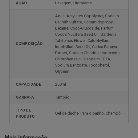
AÇÃO
Lavagem, Hidratante
Aqua, Acrylates Copolymer, Sodium
Laureth Sulfate, Cocamidopropyl
Betaine, Coco-Glucoside, Parfum,
Cocos Nucifera Seed Oil, Gardenia
Tahitensis Flower, Calophyllum
COMPOSIÇÃO
Inophyllum Seed Oil, Carica Papaya
Extract, Sodium Chloride, Hydroxyde,
Chlorphenesin, Disodium EDTA,
Sodium Benzoate, Tocopherol,
Glycerin.
CAPACIDADE
250ml
GARRAFA
Tampão
TIPO DE
Gel de duche, Para o banho, Champô
PRODUTO
Mais informação