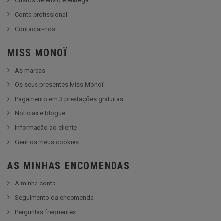
Custos de envio e entrega
Conta profissional
Contactar-nos
MISS MONOÏ
As marcas
Os seus presentes Miss Monoï
Pagamento em 3 prestações gratuitas
Notícias e blogue
Informação ao cliente
Gerir os meus cookies
AS MINHAS ENCOMENDAS
A minha conta
Seguimento da encomenda
Perguntas frequentes