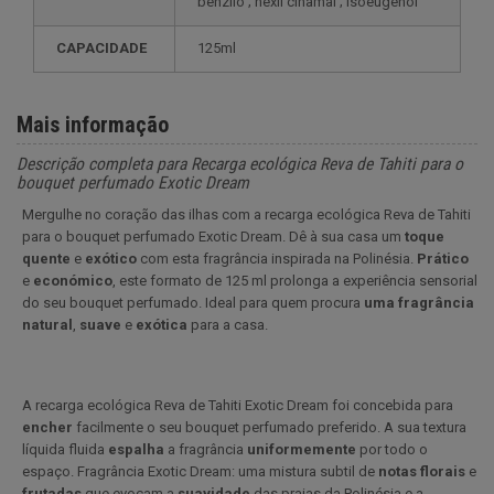
benzilo ; hexil cinamal ; isoeugenol
CAPACIDADE
125ml
Mais informação
Descrição completa para Recarga ecológica Reva de Tahiti para o
bouquet perfumado Exotic Dream
Mergulhe no coração das ilhas com a recarga ecológica Reva de Tahiti
para o bouquet perfumado Exotic Dream. Dê à sua casa um
toque
quente
e
exótico
com esta fragrância inspirada na Polinésia.
Prático
e
económico
, este formato de 125 ml prolonga a experiência sensorial
do seu bouquet perfumado. Ideal para quem procura
uma fragrância
natural
,
suave
e
exótica
para a casa.
A recarga ecológica Reva de Tahiti Exotic Dream foi concebida para
encher
facilmente o seu bouquet perfumado preferido. A sua textura
líquida fluida
espalha
a fragrância
uniformemente
por todo o
espaço. Fragrância Exotic Dream: uma mistura subtil de
notas florais
e
frutadas
que evocam a
suavidade
das praias da Polinésia e a