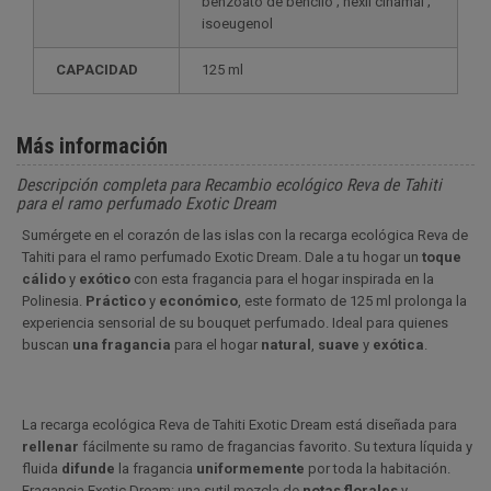
benzoato de bencilo ; hexil cinamal ;
isoeugenol
CAPACIDAD
125 ml
Más información
Descripción completa para Recambio ecológico Reva de Tahiti
para el ramo perfumado Exotic Dream
Sumérgete en el corazón de las islas con la recarga ecológica Reva de
Tahiti para el ramo perfumado Exotic Dream. Dale a tu hogar un
toque
cálido
y
exótico
con esta fragancia para el hogar inspirada en la
Polinesia.
Práctico
y
económico
, este formato de 125 ml prolonga la
experiencia sensorial de su bouquet perfumado. Ideal para quienes
buscan
una fragancia
para el hogar
natural
,
suave
y
exótica
.
La recarga ecológica Reva de Tahiti Exotic Dream está diseñada para
rellenar
fácilmente su ramo de fragancias favorito. Su textura líquida y
fluida
difunde
la fragancia
uniformemente
por toda la habitación.
Fragancia Exotic Dream: una sutil mezcla de
notas florales
y