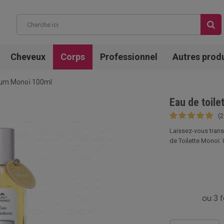
Cheveux
Corps
Professionnel
Autres prod
rfum Monoï 100ml
Eau de toil
(2
Laissez-vous transp
de Toilette Monoï. 