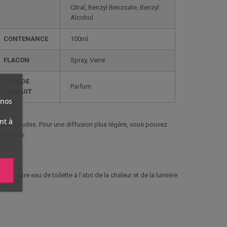
Citral, Benzyl Benzoate, Benzyl
Alcohol
CONTENANCE
100ml
FLACON
Spray, Verre
TYPE DE
Parfum
PRODUIT
 nos
nt à
eur des coudes. Pour une diffusion plus légère, vous pouvez
nt rasée.
 votre eau de toilette à l’abri de la chaleur et de la lumière
.