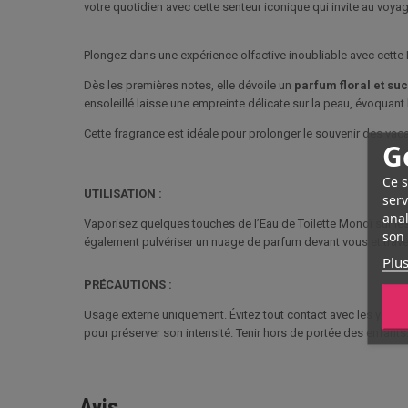
votre quotidien avec cette senteur iconique qui invite au voyage
Plongez dans une expérience olfactive inoubliable avec cette 
Dès les premières notes, elle dévoile un
parfum floral et su
ensoleillé laisse une empreinte délicate sur la peau, évoquant l
Cette fragrance est idéale pour prolonger le souvenir des vac
G
Ce s
UTILISATION :
serv
anal
Vaporisez quelques touches de l’Eau de Toilette Monoï sur les 
son 
également pulvériser un nuage de parfum devant vous et trave
Plus
PRÉCAUTIONS :
Usage externe uniquement. Évitez tout contact avec les yeux et
pour préserver son intensité. Tenir hors de portée des enfant
Avis