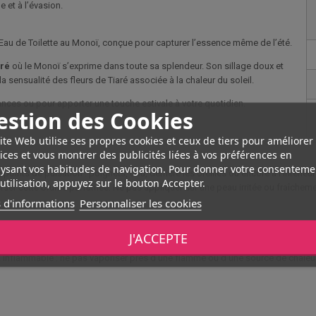
 et à l’évasion.
Eau de Toilette au Monoï, conçue pour capturer l’essence même de l’été.
cré
où le Monoï s’exprime dans toute sa splendeur. Son sillage doux et
a sensualité des fleurs de Tiaré associée à la chaleur du soleil.
ances ou pour apporter une touche estivale à votre quotidien.
estion des Cookies
ite Web utilise ses propres cookies et ceux de tiers pour améliorer
ices et vous montrer des publicités liées à vos préférences en
ysant vos habitudes de navigation. Pour donner votre consenteme
points de pulsation : poignets, cou, derrière les oreilles ou encore à l’intéri
utilisation, appuyez sur le bouton Accepter.
rser cette brume parfumée. Ne pas appliquer sur une peau irritée ou fraîcheme
 d'informations
Personnaliser les cookies
J'ACCEPTE
 les muqueuses. En cas de contact, rincez abondamment à l’eau claire. Conservez
s. Inflammable : ne pas vaporiser près d’une flamme ou d’une source de chaleur