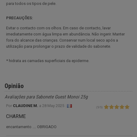
para todos os tipos de pele.
PRECAUÇÕES:
Evitar o contacto com os olhos. Em caso de contacto, lavar
imediatamente com água limpa em abundância. Não ingerir. Manter
fora do alcance das crianças. Conservar num local seco após a
utilização para prolongar o prazo de validade do sabonete.
* hidrata as camadas superficiais da epiderme.
Opinião
Avaliações para Sabonete Guest Monoi 25g
Por
CLAUDINE M.
a
28 May 2025 :
(
5
/
5
)
CHARME
encantamento .... OBRIGADO