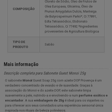
Cloreto de Sódio, Óleo de Frutos de
Olea Europaea, Glicerina, Óleo de
COMPOSIÇÃO
Prunus Amygdalus Dulcis, Manteiga
de Butyrospermum Parkii*, Ci 77891,
Edta Tetrassódico, Etidronato
Tetrassódico, Ci 77492.*Ingredientes
provenientes de Agricultura Biológica
TIPO DE
Sabão
PRODUTO
Mais informação
Descrição completa para Sabonete Guest Monoi 25g
O sabonete
Monoï
Guest Soap 25g com azeite DOP Provença é um
verdadeiro concentrado de evasão e de suavidade. Graças à
associação do Monoï e do azeite DOP, este sabonete limpa
suavemente a pele, nutrindo-a e envolvendo-a num
perfume exótico e
encantador
. A sua
embalagem de 25g
é ideal para os viajantes ou
para oferecer aos seus convidados uma experiência sensorial única
inspirada nos rituais de beleza polinésios.