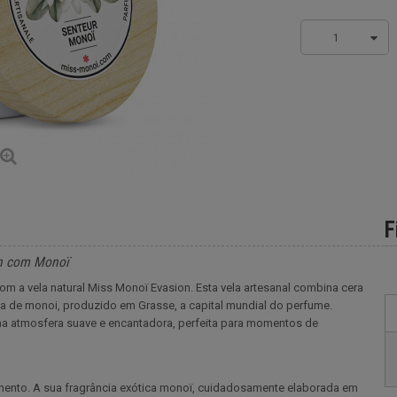
1
F
on com Monoï
com a vela natural Miss Monoï Evasion. Esta vela artesanal combina cera
ma de monoi, produzido em Grasse, a capital mundial do perfume.
ma atmosfera suave e encantadora, perfeita para momentos de
amento. A sua fragrância exótica monoï, cuidadosamente elaborada em