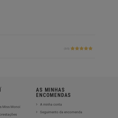
(
5
/
5
)
Ï
AS MINHAS
ENCOMENDAS
A minha conta
es Miss Monoï
Seguimento da encomenda
prestações