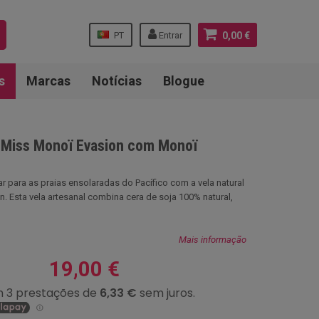
PT
Entrar
0,00 €
s
Marcas
Notícias
Blogue
l Miss Monoï Evasion com Monoï
ar para as praias ensolaradas do Pacífico com a vela natural
. Esta vela artesanal combina cera de soja 100% natural,
Mais informação
19,00 €