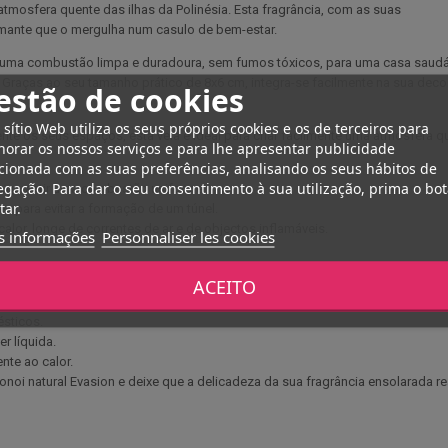
tmosfera quente das ilhas da Polinésia. Esta fragrância, com as suas
lmante que o mergulha num casulo de bem-estar.
nte uma combustão limpa e duradoura, sem fumos tóxicos, para uma casa saud
. Graças ao seu tamanho prático de 8x6 cm, integra-se facilmente na sua de
estão de cookies
 sítio Web utiliza os seus próprios cookies e os de terceiros para
te os seus espaços, esta vela é ideal para criar facilmente uma atmosfera qu
orar os nossos serviços e para lhe apresentar publicidade
cionada com as suas preferências, analisando os seus hábitos de
gação. Para dar o seu consentimento à sua utilização, prima o bo
ra garantir uma combustão uniforme.
tar.
des para evitar a formação de um túnel.
calor, longe de correntes de ar e de objectos inflamáveis.
s informações
Personnaliser les cookies
ACEITO
ésticos.
r líquida.
nte ao calor.
oi natural Evasion e deixe que a delicadeza da sua fragrância ensolarada re