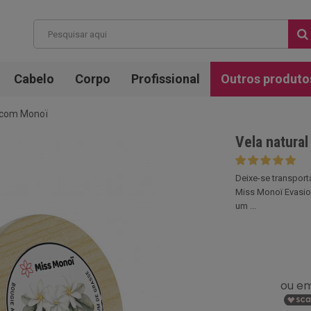
Cabelo
Corpo
Profissional
Outros produto
n com Monoï
Vela natura
Deixe-se transport
Miss Monoï Evasion
um ...