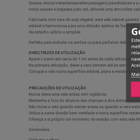
Grasse, evoca instantaneamente paisagens paradisíacas e a a
notas suaves e beijadas pelo sol, difunde uma atmosfera ca
Fabricada com cera de soja vegetal, esta vela natural gara
estável e harmoniosa para uma difusão óptima da fragrância
G
de estanho sóbrio e simples.
Este
Perfeita para embalar os serões ou para perfumar delicadamen
melh
rela
DIRECTRIZES DE UTILIZAÇÃO
nave
Apare o pavio até cerca de 1 cm antes de cada utilização pa
Acei
Na primeira utilização, deixe a cera derreter até às extremida
Coloque a vela numa superfície estável, plana e resistente ao 
Mai
PRECAUÇÕES DE UTILIZAÇÃO
Nunca deixe uma vela acesa sem vigilância.
Mantenha-a fora do alcance das crianças e dos animais dom
Não mova a vela quando estiver acesa ou quando a cera estive
Utilize-a numa divisão bem ventilada e numa superfície resiste
Ofereça a si próprio um momento de evasão com esta vela Mon
Dimensões :
Diâmetro x altura