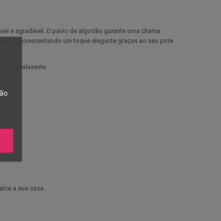
ável e agradável. O pavio de algodão garante uma chama
coração, acrescentando um toque elegante graças ao seu pote
ente e relaxante.
tão
alce a sua casa.