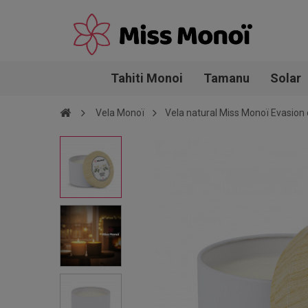
Tahiti Monoi
Tamanu
Solar
Vela Monoï
Vela natural Miss Monoï Evasio