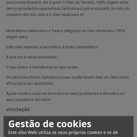
que possa doseá-lo até à gota! O óleo de Tamanu, 100% virgem extra,
tem propriedades reparadoras fantásticas para a sua pele. Se tem um
pequeno dói-dói, este é o óleo ideal para si!
Miss Monoï selecionou o frasco stiligoute de óleo de tamanu 100%
virgem extra.
Este óleo espesso e aromático é muito caraterístico.
A sua cor é verde-amarelada.
O seu cheiro é semelhante ao das nozes.
Os seus benefícios fantásticos para a pele fazem dele um óleo muito
eficaz para uso quotidiano.
Ajuda a pele a curar-se de todos os seus problemas e de todos os
seus pequenos dói-dóis!
UTILIZAÇÃO :
Gestão de cookies
Massagem: Colocar uma pequena quantidade de óleo na palma da
mão e massajar suavemente até o óleo ser completamente absorvido
Este sítio Web utiliza os seus próprios cookies e os de
pela pele. Pode utilizá-lo puro ou como complemento de uma base de