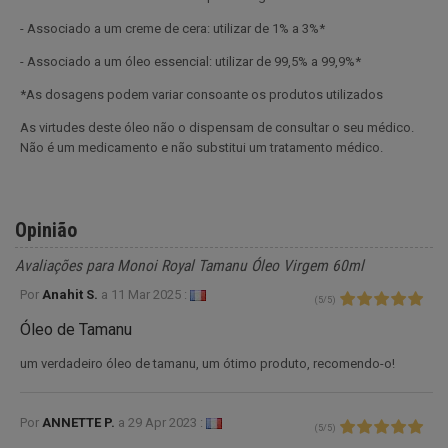
- Associado a um creme de cera: utilizar de 1% a 3%*
- Associado a um óleo essencial: utilizar de 99,5% a 99,9%*
*As dosagens podem variar consoante os produtos utilizados
As virtudes deste óleo não o dispensam de consultar o seu médico.
Não é um medicamento e não substitui um tratamento médico.
Opinião
Avaliações para Monoi Royal Tamanu Óleo Virgem 60ml
Por
Anahit S.
a
11 Mar 2025 :
(
5
/
5
)
Óleo de Tamanu
um verdadeiro óleo de tamanu, um ótimo produto, recomendo-o!
Por
ANNETTE P.
a
29 Apr 2023 :
(
5
/
5
)