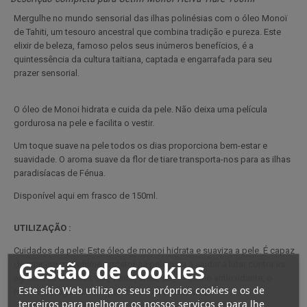
Mergulhe no mundo sensorial das ilhas polinésias com o óleo Monoï
de Tahiti, um tesouro ancestral que combina tradição e pureza. Este
elixir de beleza, famoso pelos seus inúmeros benefícios, é a
quintessência da cultura taitiana, captada e engarrafada para seu
prazer sensorial.
O óleo de Monoi hidrata e cuida da pele. Não deixa uma película
gordurosa na pele e facilita o vestir.
Um toque suave na pele todos os dias proporciona bem-estar e
suavidade. O aroma suave da flor de tiare transporta-nos para as ilhas
paradisíacas de Fénua.
Disponível aqui em frasco de 150ml.
UTILIZAÇÃO :
Cuidados da pele: Este óleo de monoi hidrata e suaviza a pele. É capaz
Gestão de cookies
de criar um microfilme protetor na pele para a ajudar a lutar contra as
agressões externas: sol, vento, areia, sal, .... Como antioxidante, o
Este sítio Web utiliza os seus próprios cookies e os de
monoi protege a pele e previne o seu envelhecimento.
terceiros para melhorar os nossos serviços e para lhe