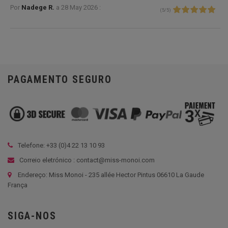
Por
Nadege R.
a
28 May 2026 :
(
5
/
5
)
PAGAMENTO SEGURO
Telefone: +33 (
0)4 22 13 10 93
Correio eletrónico : contact@miss-monoi.com
Endereço: Miss Monoi - 235 allée Hector Pintus 06610 La Gaude
França
SIGA-NOS