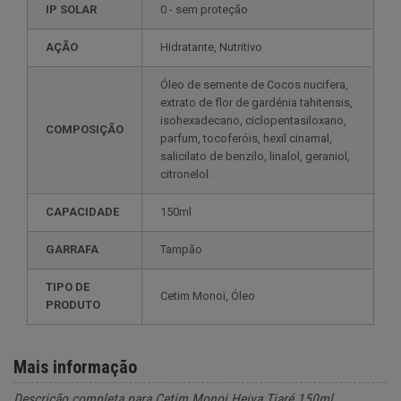
IP SOLAR
0 - sem proteção
AÇÃO
Hidratante, Nutritivo
Óleo de semente de Cocos nucifera,
extrato de flor de gardénia tahitensis,
isohexadecano, ciclopentasiloxano,
COMPOSIÇÃO
parfum, tocoferóis, hexil cinamal,
salicilato de benzilo, linalol, geraniol,
citronelol.
CAPACIDADE
150ml
GARRAFA
Tampão
TIPO DE
Cetim Monoï, Óleo
PRODUTO
Mais informação
Descrição completa para Cetim Monoi Heiva Tiaré 150ml