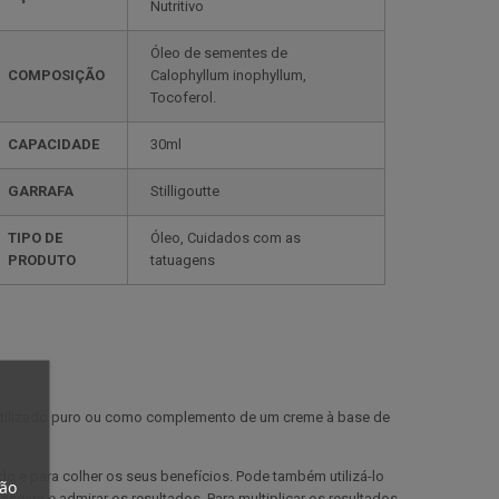
Nutritivo
Óleo de sementes de
COMPOSIÇÃO
Calophyllum inophyllum,
Tocoferol.
CAPACIDADE
30ml
GARRAFA
Stilligoutte
TIPO DE
Óleo, Cuidados com as
PRODUTO
tatuagens
utilizado puro ou como complemento de um creme à base de
e para colher os seus benefícios. Pode também utilizá-lo
tão
ara e admirar os resultados. Para multiplicar os resultados,