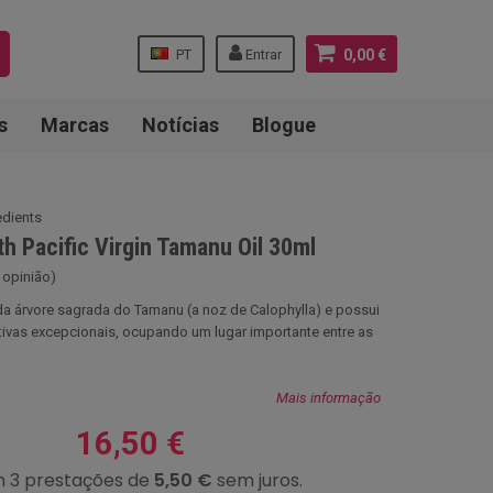
PT
Entrar
0,00 €
s
Marcas
Notícias
Blogue
edients
th Pacific Virgin Tamanu Oil 30ml
 opinião)
a árvore sagrada do Tamanu (a noz de Calophylla) e possui
ivas excepcionais, ocupando um lugar importante entre as
Mais informação
16,50 €