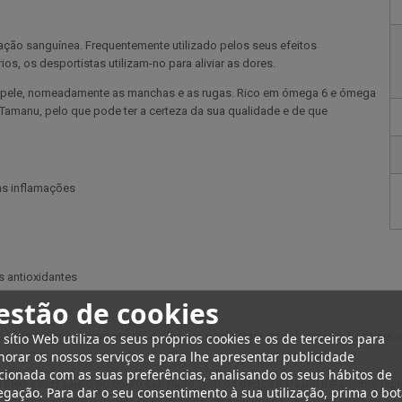
lação sanguínea. Frequentemente utilizado pelos seus efeitos
ios, os desportistas utilizam-no para aliviar as dores.
da pele, nomeadamente as manchas e as rugas. Rico em ómega 6 e ómega
al Tamanu, pelo que pode ter a certeza da sua qualidade e de que
 as inflamações
s antioxidantes
estão de cookies
e massajar suavemente até o óleo ser completamente absorvido. Pode ser 
 sítio Web utiliza os seus próprios cookies e os de terceiros para
orar os nossos serviços e para lhe apresentar publicidade
cionada com as suas preferências, analisando os seus hábitos de
leo e massaje-o no couro cabeludo com os dedos para um tratamento rápido 
gação. Para dar o seu consentimento à sua utilização, prima o bo
avar suavemente o cabelo com champô uma ou duas vezes para remover a másc