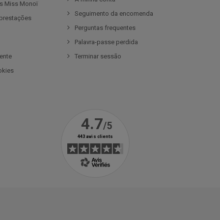
es Miss Monoï
Seguimento da encomenda
prestações
Perguntas frequentes
e
Palavra-passe perdida
iente
Terminar sessão
okies