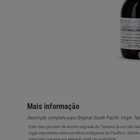
Mais informação
Descrição completa para Original South Pacific Virgin T
Este óleo provém da árvore sagrada do Tamanu (a noz de Cal
lugar importante entre as tribos indígenas do Pacífico. Obtid
este óleo garante um elevado nível de qualidade.