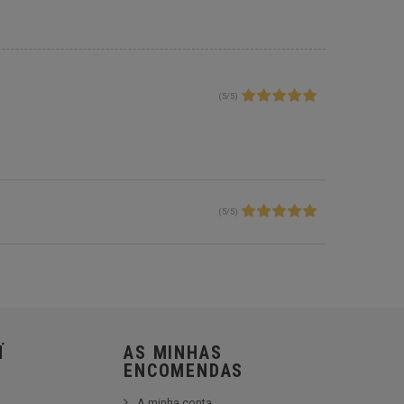
(
5
/
5
)
(
5
/
5
)
Ï
AS MINHAS
ENCOMENDAS
A minha conta