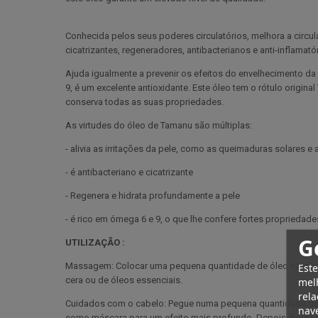
Conhecida pelos seus poderes circulatórios, melhora a circu
cicatrizantes, regeneradores, antibacterianos e anti-inflamatór
Ajuda igualmente a prevenir os efeitos do envelhecimento 
9, é um excelente antioxidante. Este óleo tem o rótulo origin
conserva todas as suas propriedades.
As virtudes do óleo de Tamanu são múltiplas:
- alivia as irritações da pele, como as queimaduras solares e
- é antibacteriano e cicatrizante
- Regenera e hidrata profundamente a pele
- é rico em ómega 6 e 9, o que lhe confere fortes propriedade
G
UTILIZAÇÃO :
Massagem: Colocar uma pequena quantidade de óleo na mão 
Este
cera ou de óleos essenciais.
melh
rela
Cuidados com o cabelo: Pegue numa pequena quantidade de ó
nave
como máscara para um efeito mais profundo. Depois, basta l