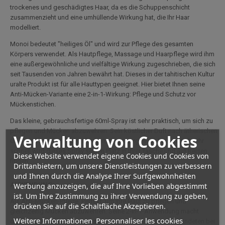
trockenes und geschädigtes Haar, da es die Schuppenschicht
zusammenzieht und eine umhüllende Wirkung hat, die Ihr Haar
modelliert.
Monoi bedeutet "heiliges Öl" und wird zur Pflege des gesamten
Körpers verwendet. Als Hautpflege, Massage und Haarpflege wird ihm
eine außergewöhnliche und vielfältige Wirkung zugeschrieben, die sich
seit Tausenden von Jahren bewährt hat. Dieses in der tahitischen Kultur
uralte Produkt ist für alle Hauttypen geeignet. Hier bietet Ihnen seine
Anti-Mücken-Variante eine 2-in-1-Wirkung: Pflege und Schutz vor
Mückenstichen.
Das kleine, gebrauchsfertige 60ml-Spray ist sehr praktisch, um sich zu
pflegen und Mücken abzuwehren. Sein köstlicher Duft nach ätherischen
Verwaltung von Cookies
Ölen wird Sie chemische Mückensprays vergessen lassen und sehr
schnell wird dieses Spray seinen Platz in Ihrer Tasche und auf Reisen
Diese Website verwendet eigene Cookies und Cookies von
finden.
Drittanbietern, um unsere Dienstleistungen zu verbessern
und Ihnen durch die Analyse Ihrer Surfgewohnheiten
ANWENDUNG:
Werbung anzuzeigen, die auf Ihre Vorlieben abgestimmt
ist. Um Ihre Zustimmung zu ihrer Verwendung zu geben,
Als Anti-Mücken-Pflege: Perfekt, um Ihre Haut zu pflegen und
drücken Sie auf die Schaltfläche Akzeptieren.
gleichzeitig Mücken abzuwehren. Seine 2-in-1-Anwendung macht
Weitere Informationen
Personnaliser les cookies
dieses Anti-Mücken-Spray mit Monoi zu einem echten Verbündeten bei