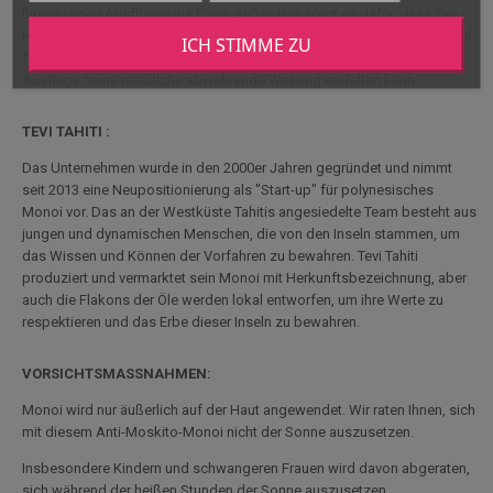
Ihren kleinen Ausflügen ins Freie. Außerdem sorgt es dafür, dass Ihre
Haut wieder weich wird. Tragen Sie es nach dem Duschen auf die leicht
ICH STIMME ZU
feuchte Haut auf, damit es gut in die Haut eindringt und während Ihres
Ausflugs seine natürliche abwehrende Wirkung entfalten kann.
TEVI TAHITI :
Das Unternehmen wurde in den 2000er Jahren gegründet und nimmt
seit 2013 eine Neupositionierung als "Start-up" für polynesisches
Monoi vor. Das an der Westküste Tahitis angesiedelte Team besteht aus
jungen und dynamischen Menschen, die von den Inseln stammen, um
das Wissen und Können der Vorfahren zu bewahren. Tevi Tahiti
produziert und vermarktet sein Monoi mit Herkunftsbezeichnung, aber
auch die Flakons der Öle werden lokal entworfen, um ihre Werte zu
respektieren und das Erbe dieser Inseln zu bewahren.
VORSICHTSMASSNAHMEN:
Monoi wird nur äußerlich auf der Haut angewendet. Wir raten Ihnen, sich
mit diesem Anti-Moskito-Monoi nicht der Sonne auszusetzen.
Insbesondere Kindern und schwangeren Frauen wird davon abgeraten,
sich während der heißen Stunden der Sonne auszusetzen.