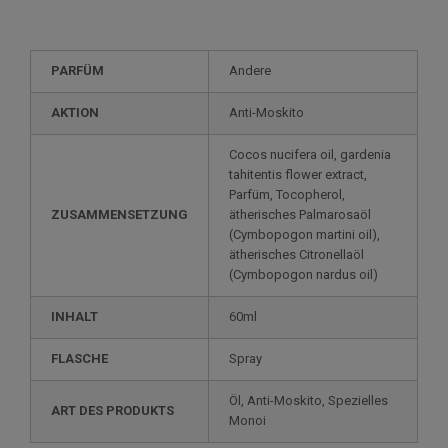
PARFÜM
Andere
AKTION
Anti-Moskito
Cocos nucifera oil, gardenia
tahitentis flower extract,
Parfüm, Tocopherol,
ZUSAMMENSETZUNG
ätherisches Palmarosaöl
(Cymbopogon martini oil),
ätherisches Citronellaöl
(Cymbopogon nardus oil)
INHALT
60ml
FLASCHE
Spray
Öl, Anti-Moskito, Spezielles
ART DES PRODUKTS
Monoi