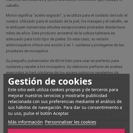
cabello.
Monoï significa "aceite sagrado", y se utiliza para el cuidado de todo el
cuerpo. Utilizado para el cuidado de la piel, los masajes y el cabello, se
le atribuyen numerosas virtudes excepcionales probadas desde hace
miles de años. Este producto ancestral de la cultura tahitiana es
adecuado para todo tipo de pieles. En este caso, su versión
antimosquitos ofrece una acción 2 en 1: cuidarse y protegerse de las
picaduras de mosquitos.
Su pequeño pulverizador de 60 ml listo para usar es perfecto para
cuidarse y repeler a los mosquitos. Su delicioso perfume de aceites
esenciales le hará olvidarse de los sprays químicos repelentes de
Gestión de cookies
mosquitos y muy rápidamente, éste encontrará su lugar en su bolso y
cuando esté fuera de casa.
Este sitio web utiliza cookies propias y de terceros para
mejorar nuestros servicios y mostrarle publicidad
USO :
relacionada con sus preferencias mediante el análisis de
sus hábitos de navegación. Para dar su consentimiento a
Como repelente de mosquitos: Perfecto para cuidar su piel y repeler los
su uso, pulse el botón Aceptar.
mosquitos al mismo tiempo. Su uso 2 en 1 hace de este spray
repelente de mosquitos monoi un verdadero aliado cuando estás fuera
Más información
Personnaliser les cookies
de casa. Además, te dejará la piel más suave. Aplíquelo sobre la piel
ligeramente húmeda después de la ducha para que penetre bien y