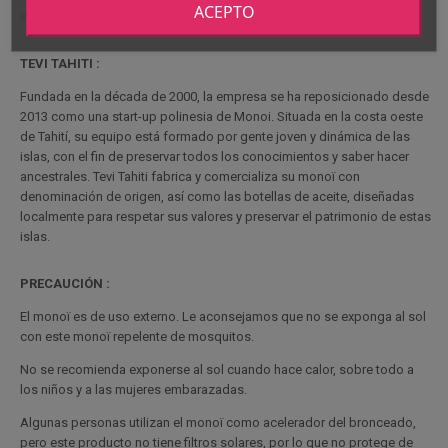
ACEPTO
extienda su acción repelente natural durante toda la salida.
TEVI TAHITI :
Fundada en la década de 2000, la empresa se ha reposicionado desde
2013 como una start-up polinesia de Monoi. Situada en la costa oeste
de Tahití, su equipo está formado por gente joven y dinámica de las
islas, con el fin de preservar todos los conocimientos y saber hacer
ancestrales. Tevi Tahiti fabrica y comercializa su monoï con
denominación de origen, así como las botellas de aceite, diseñadas
localmente para respetar sus valores y preservar el patrimonio de estas
islas.
PRECAUCIÓN :
El monoï es de uso externo. Le aconsejamos que no se exponga al sol
con este monoï repelente de mosquitos.
No se recomienda exponerse al sol cuando hace calor, sobre todo a
los niños y a las mujeres embarazadas.
Algunas personas utilizan el monoï como acelerador del bronceado,
pero este producto no tiene filtros solares, por lo que no protege de