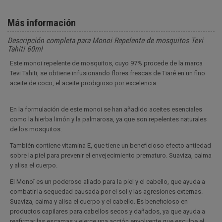
Más información
Descripción completa para Monoi Repelente de mosquitos Tevi
Tahiti 60ml
Este monoi repelente de mosquitos, cuyo 97% procede de la marca
Tevi Tahiti, se obtiene infusionando flores frescas de Tiaré en un fino
aceite de coco, el aceite prodigioso por excelencia.
En la formulación de este monoi se han añadido aceites esenciales
como la hierba limón y la palmarosa, ya que son repelentes naturales
de los mosquitos.
También contiene vitamina E, que tiene un beneficioso efecto antiedad
sobre la piel para prevenir el envejecimiento prematuro. Suaviza, calma
y alisa el cuerpo.
El Monoï es un poderoso aliado para la piel y el cabello, que ayuda a
combatir la sequedad causada por el sol y las agresiones externas.
Suaviza, calma y alisa el cuerpo y el cabello. Es beneficioso en
productos capilares para cabellos secos y dañados, ya que ayuda a
reafirmar las escamas y ejerce una acción envolvente que esculpe el