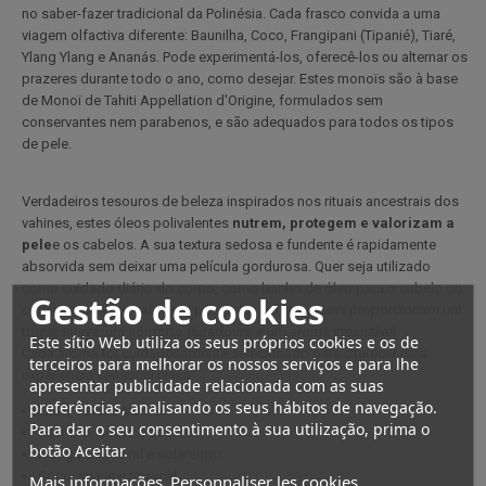
no saber-fazer tradicional da Polinésia. Cada frasco convida a uma
viagem olfactiva diferente: Baunilha, Coco, Frangipani (Tipanié), Tiaré,
Ylang Ylang e Ananás. Pode experimentá-los, oferecê-los ou alternar os
prazeres durante todo o ano, como desejar. Estes monoïs são à base
de Monoï de Tahiti Appellation d'Origine, formulados sem
conservantes nem parabenos, e são adequados para todos os tipos
de pele.
Verdadeiros tesouros de beleza inspirados nos rituais ancestrais dos
vahines, estes óleos polivalentes
nutrem, protegem e valorizam a
pele
e os cabelos. A sua textura sedosa e fundente é rapidamente
absorvida sem deixar uma película gordurosa. Quer seja utilizado
como cuidado diário do corpo, como banho de óleo para o cabelo ou
Gestão de cookies
como tratamento calmante pós-solar, estes monoïs proporcionam um
toque suave, um conforto duradouro e um aroma irresistível.
Este sítio Web utiliza os seus próprios cookies e os de
Cada aroma foi cuidadosamente selecionado para oferecer uma
terceiros para melhorar os nossos serviços e para lhe
experiência sensorial única:
apresentar publicidade relacionada com as suas
preferências, analisando os seus hábitos de navegação.
Tiaré, floral e icónico
Para dar o seu consentimento à sua utilização, prima o
Baunilha, suave e quente
botão Aceitar.
Frangipani, floral e solarengo
Coco, suave e tropical
Mais informações
Personnaliser les cookies