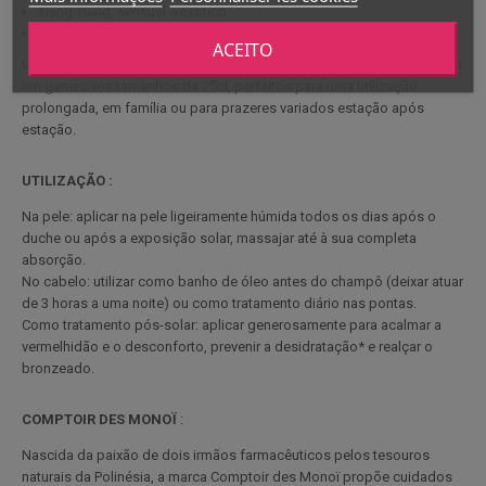
Ylang Ylang, sensual e exótico
Ananás, frutado e refrescante
ACEITO
Um pack ideal para descobrir as diferentes facetas de Monoï de Tahiti
em generosos tamanhos de 25cl, perfeitos para uma utilização
prolongada, em família ou para prazeres variados estação após
estação.
UTILIZAÇÃO :
Na pele: aplicar na pele ligeiramente húmida todos os dias após o
duche ou após a exposição solar, massajar até à sua completa
absorção.
No cabelo: utilizar como banho de óleo antes do champô (deixar atuar
de 3 horas a uma noite) ou como tratamento diário nas pontas.
Como tratamento pós-solar: aplicar generosamente para acalmar a
vermelhidão e o desconforto, prevenir a desidratação* e realçar o
bronzeado.
COMPTOIR DES MONOÏ
:
Nascida da paixão de dois irmãos farmacêuticos pelos tesouros
naturais da Polinésia, a marca Comptoir des Monoï propõe cuidados