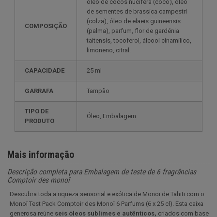
óleo de cocos nucifera (coco), óleo
de sementes de brassica campestri
(colza), óleo de elaeis guineensis
COMPOSIÇÃO
(palma), parfum, flor de gardénia
taitensis, tocoferol, álcool cinamílico,
limoneno, citral.
CAPACIDADE
25 ml
GARRAFA
Tampão
TIPO DE
Óleo, Embalagem
PRODUTO
Mais informação
Descrição completa para Embalagem de teste de 6 fragrâncias
Comptoir des monoï
Descubra toda a riqueza sensorial e exótica de Monoï de Tahiti com o
Monoï Test Pack Comptoir des Monoï 6 Parfums (6 x 25 cl). Esta caixa
generosa reúne
seis óleos sublimes e autênticos,
criados com base