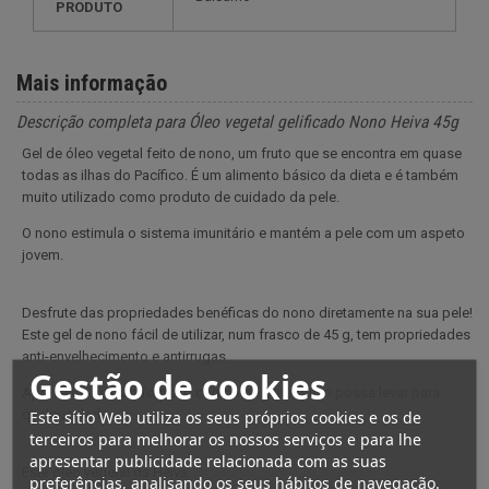
PRODUTO
Mais informação
Descrição completa para Óleo vegetal gelificado Nono Heiva 45g
Gel de óleo vegetal feito de nono, um fruto que se encontra em quase
todas as ilhas do Pacífico. É um alimento básico da dieta e é também
muito utilizado como produto de cuidado da pele.
O nono estimula o sistema imunitário e mantém a pele com um aspeto
jovem.
Desfrute das propriedades benéficas do nono diretamente na sua pele!
Este gel de nono fácil de utilizar, num frasco de 45 g, tem propriedades
anti-envelhecimento e antirrugas.
Gestão de cookies
Apresenta-se num formato compacto para que o possa levar para
qualquer lado.
Este sítio Web utiliza os seus próprios cookies e os de
terceiros para melhorar os nossos serviços e para lhe
apresentar publicidade relacionada com as suas
Este óleo vegetal da Heïva
preferências, analisando os seus hábitos de navegação.