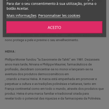
Descubra todos os nossos outros óleos em gel Heïva no nosso sítio
Para dar o seu consentimento à sua utilização, prima o
Web!
botão Aceitar.
Mais informações
Personnaliser les cookies
UTILIZAÇÃO :
Cuidados da pele: Este óleo de nono hidrata e suaviza a pele. É capaz
ACEITO
de criar um microfilme protetor na pele para a ajudar a lutar contra as
agressões externas: sol, vento, areia, sal, ...., etc. Como antioxidante, o
nono protege a pele e previne o seu envelhecimento.
HEIVA :
Phillipe Monier fundou "la Savonnerie de Tahiti" em 1981. Dezasseis
anos mais tarde, Nirvana e Philippe Maunier, farmacêuticos de
profissão, decidiram concentrar-se no monoi e lançaram-se na
aventura dos produtos dermocosméticos em
, criando a marca Heïva. A marca está empenhada em promover e
perpetuar a cultura e as tradições polinésias e taitianas, tanto em
França continental como em todo o mundo, através dos produtos que
produz. Heïva é uma marca familiar e tradicional criada para
revelar todo o potencial das riquezas e da farmacopeia da Polinésia.