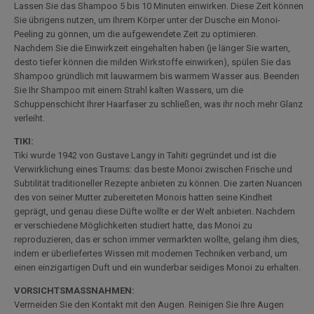
Lassen Sie das Shampoo 5 bis 10 Minuten einwirken. Diese Zeit können
Sie übrigens nutzen, um Ihrem Körper unter der Dusche ein Monoi-
Peeling zu gönnen, um die aufgewendete Zeit zu optimieren.
Nachdem Sie die Einwirkzeit eingehalten haben (je länger Sie warten,
desto tiefer können die milden Wirkstoffe einwirken), spülen Sie das
Shampoo gründlich mit lauwarmem bis warmem Wasser aus. Beenden
Sie Ihr Shampoo mit einem Strahl kalten Wassers, um die
Schuppenschicht Ihrer Haarfaser zu schließen, was ihr noch mehr Glanz
verleiht.
TIKI:
Tiki wurde 1942 von Gustave Langy in Tahiti gegründet und ist die
Verwirklichung eines Traums: das beste Monoi zwischen Frische und
Subtilität traditioneller Rezepte anbieten zu können. Die zarten Nuancen
des von seiner Mutter zubereiteten Monois hatten seine Kindheit
geprägt, und genau diese Düfte wollte er der Welt anbieten. Nachdem
er verschiedene Möglichkeiten studiert hatte, das Monoi zu
reproduzieren, das er schon immer vermarkten wollte, gelang ihm dies,
indem er überliefertes Wissen mit modernen Techniken verband, um
einen einzigartigen Duft und ein wunderbar seidiges Monoi zu erhalten.
VORSICHTSMASSNAHMEN:
Vermeiden Sie den Kontakt mit den Augen. Reinigen Sie Ihre Augen