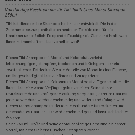
Vollständige Beschreibung für Tiki Tahiti Coco Monoi Shampoo
250ml
TIKI hat dieses milde Shampoo für Ihr Haar entwickelt. Die in der
Zusammensetzung enthaltenen neutralen Tenside sind für die
Haarfaser unschädlich. Es spendet Feuchtigkeit, Glanz und Kraft, was
Ihnen zu traumhaftem Haar verhelfen wird!
Dieses Tiki-Shampoo mit Monoi und Kokosduft verleiht
lebenshungrigem, stumpfem, trockenem und brüchigem Haar ein
zweites Leben. Entdecken Sie alle Vorteile von Monoi in einer Flasche,
um Ihr geschädigtes Haar zu nähren und zu reparieren.
Dieses Tiki-Shampoo mit Kokosnuss-Monoi besitzt Eigenschaften, die
Ihrem Haar eine wahre Verjüngungskur verleihen. Seine starke
revitalisierende und kräftigende Wirkung sorgt dafür, dass Ihr Haar mit
jeder Anwendung wieder geschmeidig und widerstandsfähiger wird.
Dieses Monoi-Shampoo ist der ideale Verbündete für trockenes und
geschädigtes Haar. Ihr Haar wird geschmeidiger und lässt sich leichter
frisieren.
Seine 250-ml-Größe und seine gebrauchsfertige Form sind ein echter
Vorteil, mit dem Sie beim Duschen Zeit sparen können!