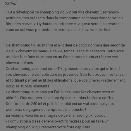
250ml
TIKI a développé ce shampoing doux pour vos cheveux. Les tensio-
actifs neutres présents dans la composition sont sans danger pour la
fibre des cheveux. Hydratation, brillance et vigueur seront au rendez-
vous ce qui vous permettra de retrouver une chevelure de rêve !
Ce shampoing tiki au monoï et à l’odeur de coco donnera une seconde
vie aux cheveux en manque de vie, ternes, secs et cassants. Retrouvez
tous les bienfaits du monoï en un flacon pour nourrir et réparer vos
cheveux abîmés.
Ce shampoing au monoï coco Tiki, possède des vertus qui offrent à
vos cheveux une véritable cure de jouvence. Son fort pouvoir revitalisant
et fortifiant permet au fil des utilisations, que vos cheveux redeviennent
souples et plus résistants.
Ce shampoing au monoï est l’allié idéal pour les cheveux secs et
abîmés. Plus souples, ils seront également plus faciles à coiffer.
Son format de 250 ml et prêt à l’emploi est un vrai atout qui vous
permettra de gagner du temps sous la douche !
En résumé, voici les avantages de ce shampoing tiki coco :
- Formulation à base de tensio-actifs neutres pour en faire un
shampoing doux qui respecte votre fibre capillaire