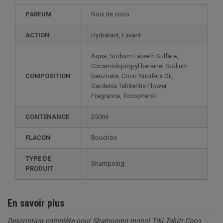
PARFUM
Noix de coco
ACTION
Hydratant, Lavant
Aqua, Sodium Laureth Sulfate,
Cocamidopropyl betaine, Sodium
COMPOSITION
benzoate, Coco Nucifera Oil,
Gardenia Tahitentis Flower,
Fragrance, Tocopherol.
CONTENANCE
250ml
FLACON
Bouchon
TYPE DE
Shampoing
PRODUIT
En savoir plus
Description complète pour Shampoing monoï Tiki Tahiti Coco