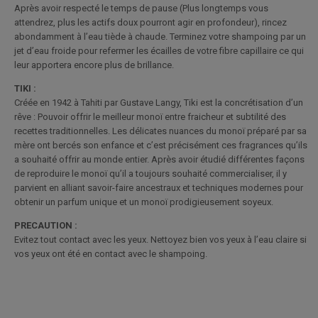
Après avoir respecté le temps de pause (Plus longtemps vous
attendrez, plus les actifs doux pourront agir en profondeur), rincez
abondamment à l’eau tiède à chaude. Terminez votre shampoing par un
jet d’eau froide pour refermer les écailles de votre fibre capillaire ce qui
leur apportera encore plus de brillance.
TIKI :
Créée en 1942 à Tahiti par Gustave Langy, Tiki est la concrétisation d’un
rêve : Pouvoir offrir le meilleur monoï entre fraicheur et subtilité des
recettes traditionnelles. Les délicates nuances du monoï préparé par sa
mère ont bercés son enfance et c’est précisément ces fragrances qu’ils
a souhaité offrir au monde entier. Après avoir étudié différentes façons
de reproduire le monoï qu’il a toujours souhaité commercialiser, il y
parvient en alliant savoir-faire ancestraux et techniques modernes pour
obtenir un parfum unique et un monoï prodigieusement soyeux.
PRECAUTION :
Evitez tout contact avec les yeux. Nettoyez bien vos yeux à l’eau claire si
vos yeux ont été en contact avec le shampoing.