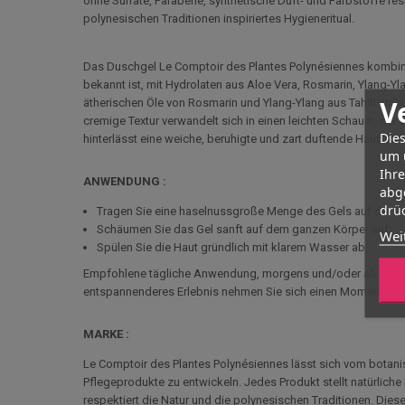
ohne Sulfate, Parabene, synthetische Duft- und Farbstoffe resp
polynesischen Traditionen inspiriertes Hygieneritual.
Das Duschgel
Le Comptoir des Plantes Polynésiennes
kombini
bekannt ist, mit Hydrolaten aus Aloe Vera, Rosmarin, Ylang-Yla
V
ätherischen Öle von Rosmarin und Ylang-Ylang aus Tahiti umhü
cremige Textur verwandelt sich in einen leichten Schaum, der
Dies
hinterlässt eine weiche, beruhigte und zart duftende Haut und
um 
Ihr
ANWENDUNG :
abg
drüc
Tragen Sie eine haselnussgroße Menge des Gels auf die n
Schäumen Sie das Gel sanft auf dem ganzen Körper auf
Wei
Spülen Sie die Haut gründlich mit klarem Wasser ab.
Empfohlene tägliche Anwendung, morgens und/oder abends, um
entspannenderes Erlebnis nehmen Sie sich einen Moment Zei
MARKE :
Le Comptoir des Plantes Polynésiennes lässt sich vom botanis
Pflegeprodukte zu entwickeln. Jedes Produkt stellt natürliche
respektiert die Natur und die polynesischen Traditionen. Diese