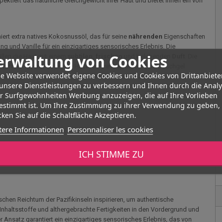
ektiert das natürliche Gleichgewicht Ihrer Haut und bietet Ihnen ein von
ert extra natives Kokosnussöl, das für seine
nährenden
Eigenschaften
ng und Vanille für ein einzigartiges sensorisches Erlebnis. Die
erwaltung von Cookies
llen die Haut mit einem
subtilen
,
frischen
und belebenden
Duft
. Die
sanft
reinigt und dabei die Hautbarriere respektiert. Das Duschgel
e Website verwendet eigene Cookies und Cookies von Drittanbiete
 versorgt die obersten Hautschichten mit Feuchtigkeit.
unsere Dienstleistungen zu verbessern und Ihnen durch die Anal
er Surfgewohnheiten Werbung anzuzeigen, die auf Ihre Vorlieben
estimmt ist. Um Ihre Zustimmung zu ihrer Verwendung zu geben,
ken Sie auf die Schaltfläche Akzeptieren.
asse Haut auf
tere Informationen
Personnaliser les cookies
 die natürlichen Vorteile voll auszuschöpfen. Für ein noch
ICH STIMME ZU
t, um die exotischen Aromen während des Duschens tief einzuatmen.
chen Reichtum der Pazifikinseln inspirieren, um authentische
 Inhaltsstoffe und althergebrachte Fertigkeiten in den Vordergrund und
r Ansatz garantiert ein einzigartiges sensorisches Erlebnis, das von