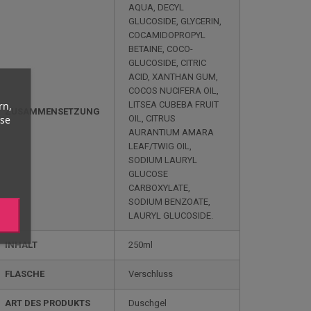
AQUA, DECYL
GLUCOSIDE, GLYCERIN,
COCAMIDOPROPYL
BETAINE, COCO-
GLUCOSIDE, CITRIC
ACID, XANTHAN GUM,
COCOS NUCIFERA OIL,
rn,
LITSEA CUBEBA FRUIT
ZUSAMMENSETZUNG
yse
OIL, CITRUS
AURANTIUM AMARA
LEAF/TWIG OIL,
SODIUM LAURYL
GLUCOSE
CARBOXYLATE,
SODIUM BENZOATE,
LAURYL GLUCOSIDE.
INHALT
250ml
FLASCHE
Verschluss
ART DES PRODUKTS
Duschgel