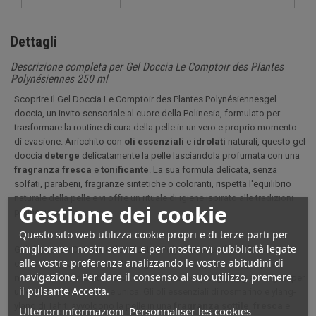
Dettagli
Descrizione completa per Gel Doccia Le Comptoir des Plantes
Polynésiennes 250 ml
Scoprire il Gel Doccia
Le Comptoir des Plantes Polynésiennes
gel
doccia, un invito sensoriale al cuore della Polinesia, formulato per
trasformare la routine di cura della pelle in un vero e proprio momento
di evasione. Arricchito con
oli
essenziali
e
idrolati
naturali, questo gel
doccia
deterge
delicatamente la pelle lasciandola profumata con una
fragranza
fresca
e
tonificante
. La sua formula delicata, senza
solfati, parabeni, fragranze sintetiche o coloranti, rispetta l'equilibrio
naturale della pelle e vi offre un rituale di igiene ispirato alle tradizioni
Gestione dei cookie
polinesiane.
Questo sito web utilizza cookie propri e di terze parti per
migliorare i nostri servizi e per mostrarvi pubblicità legate
Gel doccia
Le Comptoir des Plantes Polynésiennes
il Gel doccia
alle vostre preferenze analizzando le vostre abitudini di
combina l'olio di cocco extravergine, rinomato per le sue proprietà
navigazione. Per dare il consenso al suo utilizzo, premere
nutritive
, con idrolati di aloe vera, rosmarino, ylang-ylang e vaniglia, per
il pulsante Accetta.
un'esperienza sensoriale unica. Gli oli essenziali di rosmarino e ylang-
ylang di Tahiti avvolgono la pelle in una
fragranza
sottile
,
fresca
e
Ulteriori informazioni
Personnaliser les cookies