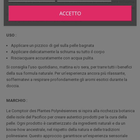
tonificante. La sua texture cremosa si trasforma in una leggera schiuma
che deterge
delicatamente
rispettando la barriera cutanea. Questo gel
ACCETTO
doccia lascia la pelle morbida, lenita e delicatamente profumata e
idrata gli strati superficiali dell'epidermide.
USO :
Applicare un pizzico di gel sulla pelle bagnata
Applicare delicatamente la schiuma su tutto il corpo
Risciacquare accuratamente con acqua pulita.
Si consiglia l'uso quotidiano, mattina e/o sera, per trarre tutti i benefici
della sua formula naturale. Per un'esperienza ancora più rilassante,
soffermatevi a respirare profondamente gli aromi esotici durante la
doccia.
MARCHIO :
Le Comptoir des Plantes Polynésiennes si ispira alla ricchezza botanica
delle isole del Pacifico per creare autentici prodotti per la cura della
pelle. Ogni prodotto è caratterizzato da ingredienti naturali e da un
know-how ancestrale, nel rispetto della natura e delle tradizioni
polinesiane. Questo approccio garantisce un'esperienza sensoriale