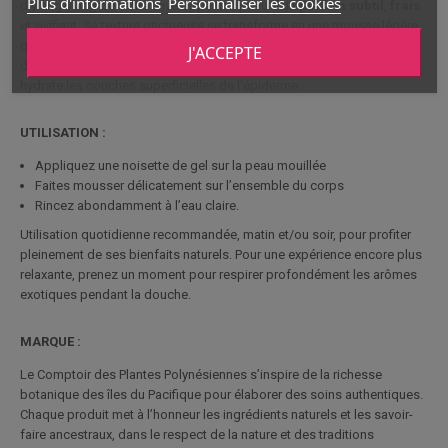
Plus d'informations
Personnaliser les cookies
d’ylang-ylang de Tahiti enveloppent la peau d’un
parfum
subtil
,
frais
et vivifiant. Sa texture onctueuse se transforme en une mousse légère
qui nettoie en
douceur
, tout en respectant la barrière cutanée. Ce gel
J'ACCEPTE
douche laisse la peau douce, apaisée, délicatement parfumée et
hydrate les couches superficielles de l'épiderme.
UTILISATION :
Appliquez une noisette de gel sur la peau mouillée
Faites mousser délicatement sur l’ensemble du corps
Rincez abondamment à l’eau claire.
Utilisation quotidienne recommandée, matin et/ou soir, pour profiter
pleinement de ses bienfaits naturels. Pour une expérience encore plus
relaxante, prenez un moment pour respirer profondément les arômes
exotiques pendant la douche.
MARQUE :
Le Comptoir des Plantes Polynésiennes s’inspire de la richesse
botanique des îles du Pacifique pour élaborer des soins authentiques.
Chaque produit met à l’honneur les ingrédients naturels et les savoir-
faire ancestraux, dans le respect de la nature et des traditions