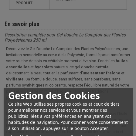
PRODUIT
En savoir plus
Description complète pour Gel douche Le Comptoir des Plantes
Polynésiennes 250 ml
Découvrez le Gel Douche
Le Comptoir des Plantes Polynésiennes
, une
invitation sensorielle au cœur de la Polynésie, formulé pour transformer
votre routine de soin en véritable moment d’évasion. Enrichi en
huiles
essentielles
et
hydrolats
naturels, ce gel douche
nettoie
délicatement la peau tout en la parfumant d’une
senteur
fraîche
et
vivifiante
. Sa formule douce, sans sulfates, sans parabens, sans
parfums synthétiques ni colorants, respecte l’équilibre naturel de votre
peau et vous offre un rituel d’hygiène inspiré des traditions
Gestion des Cookies
polynésiennes.
Ce site Web utilise ses propres cookies et ceux de tiers
pour améliorer nos services et vous montrer des
Le Gel Douche
Le Comptoir des Plantes Polynésiennes
associe l’huile
publicités liées à vos préférences en analysant vos
extra vierge de coco, reconnue pour ses propriétés
nourrissantes
, aux
habitudes de navigation. Pour donner votre consentement
hydrolats d’aloe vera, de romarin, d’ylang-ylang et de vanille, pour une
à son utilisation, appuyez sur le bouton Accepter.
expérience sensorielle unique. Les huiles essentielles de romarin et