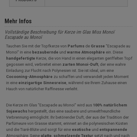
Mehr Infos
Vollständige Beschreibung für Kerze im Glas Miss Monoï
Escapade au Monoï
Tauchen Sie mit der Topfkerze von
Parfums
de
Grasse
"Escapade au
Monoï" in eine
bezaubernde
und
warme
Atmosphäre
ein. Diese
handgefertigte
Kerze, die von Hand in einen eleganten geriffelten Topf
gegossen wird, verbreitet einen
zarten Monoi-Duft
, der eine wahre
Einladung zur Flucht nach Polynesien ist. Sie ist ideal, um eine
Cocooning-Atmosphäre
zu schaffen und verwandelt jeden Moment
in eine
einzigartige
Sinnesreise
, während sie Ihrem Zuhause einen
Hauch von natürlicher Raffinesse verleiht.
Die Kerze im Glas "Escapade au Monoï" wird aus
100% natürlichem
Sojawachs
hergestellt, das eine saubere und umweltfreundliche
Verbrennung ermöglicht. Ihr betörender Duft, der aus der Tradition der
Parfümeure von Grasse stammt, erinnert an die polynesischen Küsten
und die Tiaré-Blüte und sorgt für eine
exotische
und
entspannende
Atmosphäre. Seine
glatte
,
schmelzende
Textur
setzt nach und nach