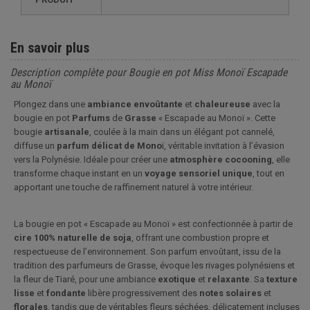
En savoir plus
Description complète pour Bougie en pot Miss Monoï Escapade
au Monoï
Plongez dans une
ambiance
envoûtante
et
chaleureuse
avec la
bougie en pot
Parfums
de
Grasse
« Escapade au Monoï ». Cette
bougie
artisanale
, coulée à la main dans un élégant pot cannelé,
diffuse un
parfum
délicat de Mono
ï, véritable invitation à l’évasion
vers la Polynésie. Idéale pour créer une
atmosphère
cocooning
, elle
transforme chaque instant en un
voyage
sensoriel
unique
, tout en
apportant une touche de raffinement naturel à votre intérieur.
La bougie en pot « Escapade au Monoï » est confectionnée à partir de
cire 100% naturelle de soja
, offrant une combustion propre et
respectueuse de l’environnement. Son parfum envoûtant, issu de la
tradition des parfumeurs de Grasse, évoque les rivages polynésiens et
la fleur de Tiaré, pour une ambiance
exotique
et
relaxante
. Sa
texture
lisse
et
fondante
libère progressivement des
notes solaires
et
florales
, tandis que de véritables fleurs séchées, délicatement incluses