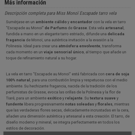
Más información
Descripción completa para Miss Monoï Escapade tarro vela
Sumérjase en un
ambiente
cálido
y
encantador
con la vela en tarro
"Escapade au Monoï"
de Parfums
de
Grasse
. Esta vela
artesanal
,
fundida a mano en un elegante tarro estriado, difunde una
delicada
fragancia
de Monoï, una auténtica invitación a la evasión a la
Polinesia. Ideal para crear una
atmósfera
envolvente
, transforma
cada momento en un
viaje
sensorial
único
, al tiempo que añade un
toque de refinamiento natural a su hogar.
La vela en tarro "Escapade au Monoï" está fabricada con
cera de soja
100% natural
, para una combustión limpia y respetuosa con el medio
ambiente. Su hechizante fragancia, nacida de la tradición de los
perfumistas de Grasse, evoca las orillas de la Polinesia y la flor de
Tiaré, para un ambiente
exótico
y
relajante
. Su
textura
suave
y
fundente
libera progresivamente
notas soleadas
y
florales
, mientras
que las verdaderas flores secas, delicadamente incrustadas en la cera,
añaden una dimensión auténtica y artesanal a esta creación. El tarro, de
diseño moderno y mineral, se integra perfectamente en todos los
estilos de decoración.