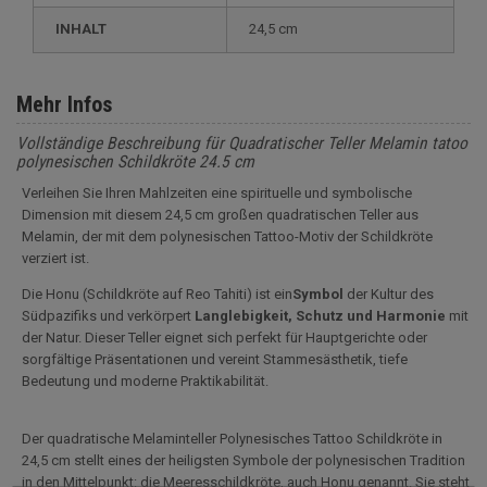
INHALT
24,5 cm
Mehr Infos
Vollständige Beschreibung für Quadratischer Teller Melamin tatoo
polynesischen Schildkröte 24.5 cm
Verleihen Sie Ihren Mahlzeiten eine spirituelle und symbolische
Dimension mit diesem 24,5 cm großen quadratischen Teller aus
Melamin, der mit dem polynesischen Tattoo-Motiv der Schildkröte
verziert ist.
Die Honu (Schildkröte auf Reo Tahiti) ist ein
Symbol
der Kultur des
Südpazifiks und verkörpert
Langlebigkeit, Schutz und Harmonie
mit
der Natur. Dieser Teller eignet sich perfekt für Hauptgerichte oder
sorgfältige Präsentationen und vereint Stammesästhetik, tiefe
Bedeutung und moderne Praktikabilität.
Der quadratische Melaminteller Polynesisches Tattoo Schildkröte in
24,5 cm stellt eines der heiligsten Symbole der polynesischen Tradition
in den Mittelpunkt: die Meeresschildkröte, auch Honu genannt. Sie steht