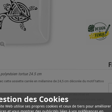
F
 polynésien tortue 24.5 cm
vec cette assiette carrée en mélamine de 24,5 cm décorée du motif tattoo
nu (tortue en reo tahiti) incarne la
longévité, la protection et
estion des Cookies
ou les présentations soignées, cette assiette allie esthétique tribale, sens
ite Web utilise ses propres cookies et ceux de tiers pour améliorer
ices et vous montrer des publicités liées à vos préférences en