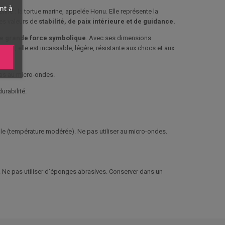
nt à
nne : la tortue marine, appelée Honu. Elle représente la
les valeurs de
stabilité, de paix intérieure et de guidance.
ne grande force symbolique
. Avec ses dimensions
mine
, elle est incassable, légère, résistante aux chocs et aux
 pas au micro-ondes.
urabilité.
elle (température modérée). Ne pas utiliser au micro-ondes.
e. Ne pas utiliser d’éponges abrasives. Conserver dans un