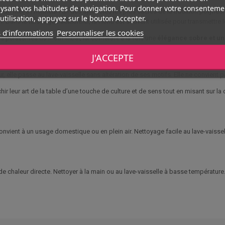
ysant vos habitudes de navigation. Pour donner votre consenteme
 cm met à l’honneur l’un des symboles les plus sacrés de la tradition polynésie
utilisation, appuyez sur le bouton Accepter.
céan. Dans le tatouage traditionnel, la Honu est souvent utilisée pour transmettre 
 d'informations
Personnaliser les cookies
es puissantes du motif tribal, lui conférant à la fois une
élégance sobre et u
lats principaux, les salades ou les présentations élaborées. Fabriquée en
méla
J'ACCEPTE
r, elle passe au lave-vaisselle sans altération de ses motifs. Elle ne convient
ir leur art de la table d’une touche de culture et de sens tout en misant sur la d
Convient à un usage domestique ou en plein air. Nettoyage facile au lave-vaiss
e chaleur directe. Nettoyer à la main ou au lave-vaisselle à basse températur