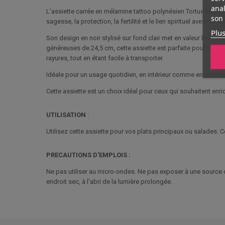
anal
L’assiette carrée en mélamine tattoo polynésien Tortue en 24,5
son 
sagesse, la protection, la fertilité et le lien spirituel avec l’o
Plus
Son design en noir stylisé sur fond clair met en valeur les lign
généreuses de 24,5 cm, cette assiette est parfaite pour les p
rayures, tout en étant facile à transporter.
Idéale pour un usage quotidien, en intérieur comme en extérieu
Cette assiette est un choix idéal pour ceux qui souhaitent enrich
UTILISATION
:
Utilisez cette assiette pour vos plats principaux ou salades. 
PRECAUTIONS D'EMPLOIS :
Ne pas utiliser au micro-ondes. Ne pas exposer à une source d
endroit sec, à l’abri de la lumière prolongée.