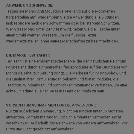
ANWENDUNGSHINWEISE:
Tragen Sie Monoï Anti Moustique Tevi Tahiti auf die exponierten
Körperstellen auf. Wiederholen Sie die Anwendung alle 6 Stunden,
insbesondere nach dem Schwimmen oder bei starkem Schwitzen.
Wenn das Monoi unter 24 °C fest wird, halten Sie die Flasche unter
einen Strahl warmen Wassers, um die flüssige Textur
wiederherzustellen, ohne seine Eigenschaften zu beeinträchtigen.
DIE MARKE TEVI TAHITI:
Tevi Tahiti ist eine emblematische Marke, die den natürlichen Reichtum
Polynesiens durch authentische Pflegeprodukte auf der Grundlage von
Monoï de Tahiti zur Geltung bringt. Die Marke ist für ihr Know-how und
die Qualität ihrer Formulierungen bekannt und bietet Produkte, die
Tradition, Wirksamkeit und Sinnlichkeit miteinander verbinden, um eine
echte Einladung zu einer Reise ins Herz der Inseln zu sein.
VORSICHTSMASSNAHMEN
FÜR DIE ANWENDUNG:
Nur zur äußerlichen Anwendung. Nicht bei Kindern unter 36 Monaten
anwenden. Kontakt mit Augen und Schleimhäuten vermeiden. Nicht
verschlucken. Außerhalb der Reichweite von Kindern aufbewahren. Vor
Hitze und Licht geschützt aufbewahren.