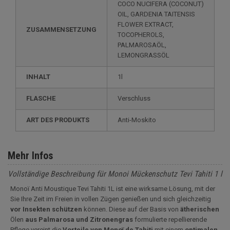
COCO NUCIFERA (COCONUT)
OIL, GARDENIA TAITENSIS
FLOWER EXTRACT,
ZUSAMMENSETZUNG
TOCOPHEROLS,
PALMAROSAÖL,
LEMONGRASSÖL
INHALT
1l
FLASCHE
Verschluss
ART DES PRODUKTS
Anti-Moskito
Mehr Infos
Vollständige Beschreibung für Monoi Mückenschutz Tevi Tahiti 1 l
Monoï Anti Moustique Tevi Tahiti 1L ist eine wirksame Lösung, mit der
Sie Ihre Zeit im Freien in vollen Zügen genießen und sich gleichzeitig
vor Insekten schützen
können. Diese auf der Basis von
ätherischen
Ölen
aus Palmarosa und Zitronengras
formulierte repellierende
Pflege vereint die
Vorteile von Monoï de Tahiti
mit einem
optimalen